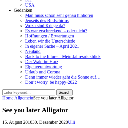
USA
Gedanken
Man muss schon sehr genau hinhören
Jenseits des Bildschirms
Wozu sind Kriege da?
Es war erschreckend – oder nicht?
Hoffnungen / Erwartungen
Leben wir die Unterschiede
In eigener Sache – April 2021
Neuland
Back to the future – Mein Jahresrückblick
Der Wald im Harz
Eigenverantwortung
Urlaub und Corona
Denn immer wieder geht die Sonne auf…
Don’t worry, be happy-2022
Search
Search
for:
Home
Allgemein
See you later Alligator
See you later Alligator
Posted
by
15. August 2010
30. Dezember 2020
Ulli
on