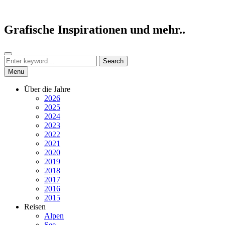
Skip
to
content
Grafische Inspirationen und mehr..
Search
Search
Search
for:
Menu
Über die Jahre
2026
2025
2024
2023
2022
2021
2020
2019
2018
2017
2016
2015
Reisen
Alpen
See