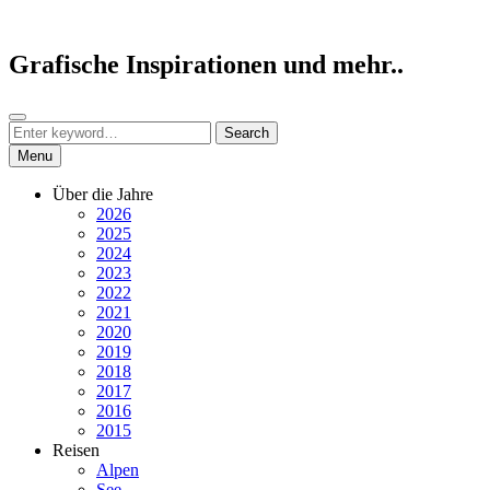
Skip
to
content
Grafische Inspirationen und mehr..
Search
Search
Search
for:
Menu
Über die Jahre
2026
2025
2024
2023
2022
2021
2020
2019
2018
2017
2016
2015
Reisen
Alpen
See