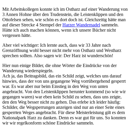
Mit Arbeitskollegen konnte ich im Ostharz auf einer Wanderung von
3 Annen Hohne über den Trudenstein, die Leistenklippen und den
Ottofelsen sehen, wie schön es dort doch ist. Gleichzeitig hätte man
auf dieser Strecke 4 Stempel der
Harzer Wandernadel
sammeln.
Hätte ich auch machen können, wenn ich unsere Bücher nicht
vergessen hätte.
Aber viel wichtiger: Ich lernte auch, dass wir 33 Jahre nach
Grenzöffnung wohl besser nicht mehr von Ostharz und Westharz
sprechen sollten. Also sagen wir: Der Harz ist wunderschön!
Hier nun einige Bilder, die ohne Wörter die Eindrücke von der
Wanderung wiederspiegeln.
Ach ja, das Beitragsbild, das ein Schild zeigt, welches uns darauf
hinwies, dass der von uns gegangene Weg vorrübergehend gesperrt
war. Es war aber nur beim Einstieg in den Weg von unten
angebracht. Von den Leistenklippen herunter kommend (so wie wir
gegangen waren) war eben kein Schild zu sehen, dass uns zeigte,
den den Weg besser nicht zu gehen. Das erlebe ich leider häufig:
Schilder, die Wegsperrungen anzeigen sind nur an einer Seite eines
gesperrten Weges angebracht. Für diese Meisterleistung gilt es dem
Nationalpark Harz zu danken. Denn es war gut für uns. So konnten
wir wir regelkonform schöne Eindrücke sammeln.