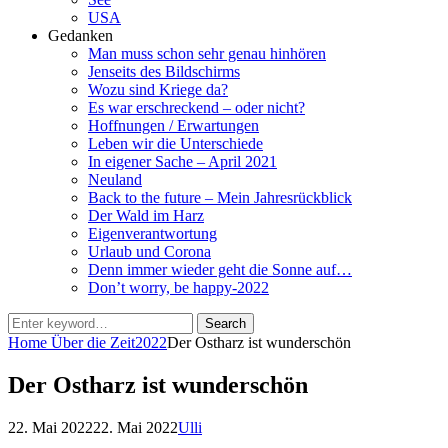
USA
Gedanken
Man muss schon sehr genau hinhören
Jenseits des Bildschirms
Wozu sind Kriege da?
Es war erschreckend – oder nicht?
Hoffnungen / Erwartungen
Leben wir die Unterschiede
In eigener Sache – April 2021
Neuland
Back to the future – Mein Jahresrückblick
Der Wald im Harz
Eigenverantwortung
Urlaub und Corona
Denn immer wieder geht die Sonne auf…
Don’t worry, be happy-2022
Search
Search
for:
Home
Über die Zeit
2022
Der Ostharz ist wunderschön
Der Ostharz ist wunderschön
Posted
by
22. Mai 2022
22. Mai 2022
Ulli
on