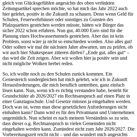
gleich von Glücksgefühlen angesichts des oben verlinkten
Zeitungsartikel sprechen möchte, so hat mich das Jahr 2022 auch
hier gelehrt, positiv in die Zukunft zu schauen. Denn wenn Geld für
Schulen, Feuerwehrhäuser oder sonstiges zu Gunsten des
Pfalzquartiers gestrichen werden müsste, hätten wir Bürger das
sicher 2022 schon erfahren. Nun gut, 40.000 Euro sind für die
Planung eines Hochwassertunnels gestrichen. Aber das ist kein
Problem, sonst wäre ja nicht so entschieden worden. Also alles gut!
Oder sollten wir mal die nächsten Jahre abwarten, um zu prüfen, ob
wir auch hier Shakespeare zitieren dürfen? „Ende gut, alles gut“ –
das wird die Zeit zeigen. Aber wir wollen hier ja positiv sein und
nicht mögliche Wolken herbei reden.
So, ich wollte noch zu den Schulen zurück kommen. Ein
Geniestreich sondergleichen hat mich gelehrt, wie ich in Zukunft
Herausforderungen, die mich beruflich umtreiben, ganz einfach
lösen kann. Nun, wenn ich es richtig verstanden habe, besteht für
Grundschüler ab 2026/2027 ein Rechtsanspruch auf einen Platz in
einer Ganztagsschule. Und Gesetze müssen ja eingehalten werden.
Doch was ist, wenn man diese gesetzlichen Anforderungen nicht
einhalten kann? Dann wird es für den Privatmann und Unternehmen
ungemütlich. Nun scheint es nach meinem Verständnis so zu sein,
dass dieser o.g. Rechtsanspruch in vielen Gemeinden nicht
eingehalten werden kann. Zumindest nicht zum Jahr 2026/2027. Die
Vorbereitungszeit reicht nicht – und das wundert mich angesichts