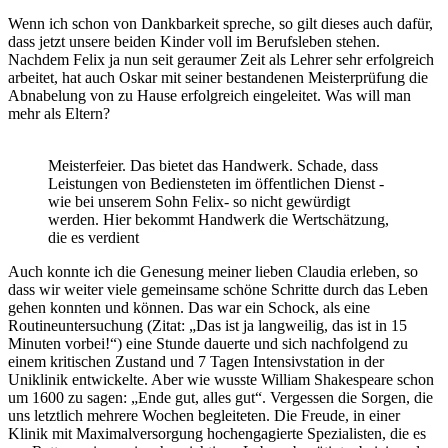
Wenn ich schon von Dankbarkeit spreche, so gilt dieses auch dafür,
dass jetzt unsere beiden Kinder voll im Berufsleben stehen.
Nachdem Felix ja nun seit geraumer Zeit als Lehrer sehr erfolgreich
arbeitet, hat auch Oskar mit seiner bestandenen Meisterprüfung die
Abnabelung von zu Hause erfolgreich eingeleitet. Was will man
mehr als Eltern?
Meisterfeier. Das bietet das Handwerk. Schade, dass
Leistungen von Bediensteten im öffentlichen Dienst -
wie bei unserem Sohn Felix- so nicht gewürdigt
werden. Hier bekommt Handwerk die Wertschätzung,
die es verdient
Auch konnte ich die Genesung meiner lieben Claudia erleben, so
dass wir weiter viele gemeinsame schöne Schritte durch das Leben
gehen konnten und können. Das war ein Schock, als eine
Routineuntersuchung (Zitat: „Das ist ja langweilig, das ist in 15
Minuten vorbei!“) eine Stunde dauerte und sich nachfolgend zu
einem kritischen Zustand und 7 Tagen Intensivstation in der
Uniklinik entwickelte. Aber wie wusste William Shakespeare schon
um 1600 zu sagen: „Ende gut, alles gut“. Vergessen die Sorgen, die
uns letztlich mehrere Wochen begleiteten. Die Freude, in einer
Klinik mit Maximalversorgung hochengagierte Spezialisten, die es