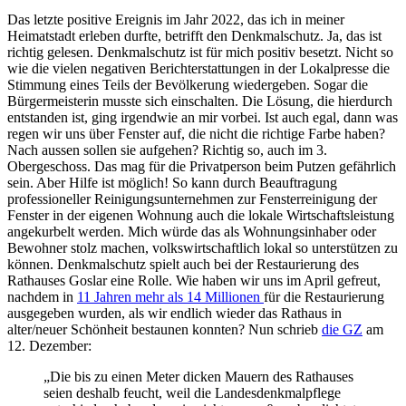
Das letzte positive Ereignis im Jahr 2022, das ich in meiner
Heimatstadt erleben durfte, betrifft den Denkmalschutz. Ja, das ist
richtig gelesen. Denkmalschutz ist für mich positiv besetzt. Nicht so
wie die vielen negativen Berichterstattungen in der Lokalpresse die
Stimmung eines Teils der Bevölkerung wiedergeben. Sogar die
Bürgermeisterin musste sich einschalten. Die Lösung, die hierdurch
entstanden ist, ging irgendwie an mir vorbei. Ist auch egal, dann was
regen wir uns über Fenster auf, die nicht die richtige Farbe haben?
Nach aussen sollen sie aufgehen? Richtig so, auch im 3.
Obergeschoss. Das mag für die Privatperson beim Putzen gefährlich
sein. Aber Hilfe ist möglich! So kann durch Beauftragung
professioneller Reinigungsunternehmen zur Fensterreinigung der
Fenster in der eigenen Wohnung auch die lokale Wirtschaftsleistung
angekurbelt werden. Mich würde das als Wohnungsinhaber oder
Bewohner stolz machen, volkswirtschaftlich lokal so unterstützen zu
können. Denkmalschutz spielt auch bei der Restaurierung des
Rathauses Goslar eine Rolle. Wie haben wir uns im April gefreut,
nachdem in
11 Jahren mehr als 14 Millionen
für die Restaurierung
ausgegeben wurden, als wir endlich wieder das Rathaus in
alter/neuer Schönheit bestaunen konnten? Nun schrieb
die GZ
am
12. Dezember:
„Die bis zu einen Meter dicken Mauern des Rathauses
seien deshalb feucht, weil die Landesdenkmalpflege