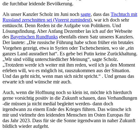
die furchtbar leidende Bevölkerung.
Als unser Kanzler Scholz im Juni noch
sagte
, dass das
Tischtuch mit
Russland zerschnitten sei (Vorerst zumindest
), war ich doch sehr
enttäuscht. Denn Reden ist die Aufgabe von Politikern. Und
Lösungsfindung. Aber Anfang Dezember las ich auf der Webseite
des
Bayerischen Rundfunks
ebenfalls einen Satz unseres Kanzlers.
Der lautete: „Die russische Führung habe schon früher ein brutales
Vorgehen gezeigt, etwa in Syrien oder Tschetschenien, wo sie „ein
ganzes Land ausradiert hat“. Es gebe bei Putin keine Zurückhaltung.
„Wir sind völlig unterschiedlicher Meinung“, sagte Scholz.
„Trotzdem werde ich weiter mit ihm reden, weil ich ja den Moment
erleben will, wo es möglich ist, rauszukommen aus der Situation.
Und das geht nicht, wenn man sich nicht spricht.“ . Und genau das
erwarte ich und wünsche mir auch.
Auch, wenn die Hoffnung noch so klein ist, möchte ich hierdurch
gerne vorsichtig positiv in die Zukunft schauen, dass Verhandlungen
-die müssen ja nicht medial begleitet werden- dann doch
irgendwann zu einem Ende des Krieges führen. Das wünsche ich
mir und vielmehr den leidenden Menschen im Osten Europas für
das Jahr 2023. Dass für sie die Sonne irgendwann in naher Zukunft
bildlich wieder aufgeht.