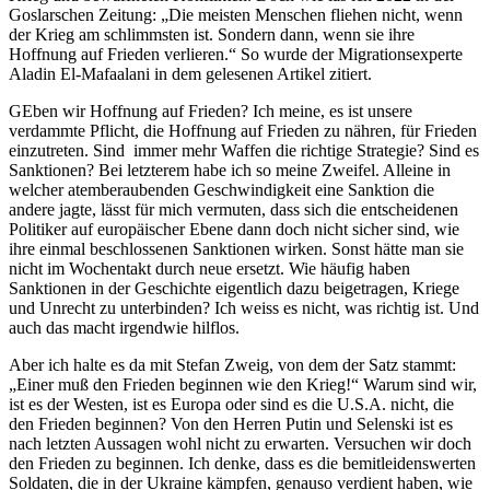
Goslarschen Zeitung: „Die meisten Menschen fliehen nicht, wenn
der Krieg am schlimmsten ist. Sondern dann, wenn sie ihre
Hoffnung auf Frieden verlieren.“ So wurde der Migrationsexperte
Aladin El-Mafaalani in dem gelesenen Artikel zitiert.
GEben wir Hoffnung auf Frieden? Ich meine, es ist unsere
verdammte Pflicht, die Hoffnung auf Frieden zu nähren, für Frieden
einzutreten. Sind immer mehr Waffen die richtige Strategie? Sind es
Sanktionen? Bei letzterem habe ich so meine Zweifel. Alleine in
welcher atemberaubenden Geschwindigkeit eine Sanktion die
andere jagte, lässt für mich vermuten, dass sich die entscheidenen
Politiker auf europäischer Ebene dann doch nicht sicher sind, wie
ihre einmal beschlossenen Sanktionen wirken. Sonst hätte man sie
nicht im Wochentakt durch neue ersetzt. Wie häufig haben
Sanktionen in der Geschichte eigentlich dazu beigetragen, Kriege
und Unrecht zu unterbinden? Ich weiss es nicht, was richtig ist. Und
auch das macht irgendwie hilflos.
Aber ich halte es da mit Stefan Zweig, von dem der Satz stammt:
„Einer muß den Frieden beginnen wie den Krieg!“ Warum sind wir,
ist es der Westen, ist es Europa oder sind es die U.S.A. nicht, die
den Frieden beginnen? Von den Herren Putin und Selenski ist es
nach letzten Aussagen wohl nicht zu erwarten. Versuchen wir doch
den Frieden zu beginnen. Ich denke, dass es die bemitleidenswerten
Soldaten, die in der Ukraine kämpfen, genauso verdient haben, wie