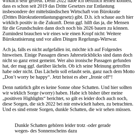
wirklich sehr gefreut. Denn 2022 habe ich beruflich lernen können,
dass es schon seit 2019 das Dritte Gesetzes zur Entlastung
insbesondere der mittelständischen Wirtschaft von Bürokratie
(Drittes Bürokratieentlastungsgesetz) gibt. D.h. ich schaue auch hier
wirklich positiv in die Zukunft. Denn ggf. hilft das ja, die Mensen
für die Grundschulen dann doch noch bis 2026 bauen zu können.
Zumindest brauchen wir eines wie einen Kropf nicht: Weitere
Bürokratisierung und vor allen Dingen Regelungs-Wirrwar.
Ach ja, falls es nicht aufgefallen ist, möchte ich auf Folgendes
hinweisen. Einige Passagen dieses Jahresrückblicks sind dann doch
nicht so ganz ernst gemeint. Wer also ironische Passagen gefunden
hat, der mag ggf. darüber lächeln. Ob ich seine Meinung getroffen
habe oder nicht. Das Lächeln soll erlaubt sein, ganz nach dem Motto
„Don’t worry be happy“. Jetzt heisst es aber „Ironie off“!
Denn natürlich gibt es keine Sonne ohne Schatten. Und hier sollten
wir wirklich Sorge (worry) haben. Habe ich bisher über meine
„positiven Highlights“ berichtet, so gilt es leider doch auch noch,
diese Sorgen, die sich 2022 bei mir entwickelt haben, zu betrachten.
Und es sind ernste Sorgen, dunkle Schatten, die wir sehen müssen.
Dunkle Schatten gehören leider trotz -oder gerade
wegen- des Sonnenscheins dazu