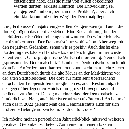
entschieden habe, dass sie nicht von außen abgedichtet
werden dürften, erklärte Heinrich. Die Entwicklung sei
‚eingepreist‘ und ein ‚permanentes Problem‘, aber auch
ein ‚klar kommunizierter Weg‘ der Denkmalpflege.“
Die ‚da draussen‘ negativ eingestellten Zeitgenossen (und auch die
:Innen) mögen das nicht verstehen. Eine Restaurierung, bei der
nachfolgende Schäden mit eingebaut wurden. Da würde ich privat
nie drauf kommen. Der Denkmalschutz wohl schon. Aber weg mit
den negativen Gedanken, sehen wir es positiv: Auch das ist eine
Förderung des lokalen Handwerks, die Feuchtigkeit immer wieder
zu entfernen. Ganz pragmatische Wirtschaftsförderung. Neudeutsch
„sponsored by Denkmalschutz“. Und dass Denkmalschutz auch mit
aktuellen Anforderungen harmonieren kann, sieht man nicht zuletzt
an dem Durchbruch durch die alte Mauer an der Marktkirche vor
der alten Stadtbibliothek. Die dort, für mich sehr überraschend
eingebauten Treppenstufen ermöglichen es, auch Restaurantgäste
des gegenüberliegenden Hotels ohne große Umwege passend
bedienen zu können. Da sag mal einer, dass der Denkmalschutz
hinderlich sei. Nein, auch hier ist er wirtschaftsfördernd. So hat mich
auch das in 2022 gelehrt: Man den Denkmalschutz auch für sich
und seine Belange nutzen kann. Ist doch toll, oder?
Ich möchte meinen persönlichen Jahresrückblick mit zwei weiteren
positiven Gedanken schließen. Zum einen mit einem lokalen