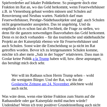
Spielverderber auf lokaler Politikebene. So prangerte doch eine
Fraktion im Rat an, wo das Geld herkommt, wenn Feuerwehrhäuser
z.B. in Vienenburg gebaut werden müssen und Schulen auf
Renovierung und Neubau warten. Natürlich darf man
Feuerwehrhäuser, Prestige-/Städtebauobjekte und ggf. auch Schulen
nicht gegeneinander ausspielen. Das ist ungehörig. Und da
empfinde ich es schon fast als Frechheit, die Frage zu stellen, wo
denn für die ganzen notwendigen Bauvorhaben das Geld herkommt.
Denn es ist doch vorhanden – für das touristische und städtebauliche
Projekt an der Kaiserpfalz ebenso wie für Feuerwehrhäuser und
auch Schulen. Sonst wäre die Entscheidung so ja nicht im Rat
getroffen worden. Bevor ich zu letztgenannten Schulen komme,
möchte ich aber mein „Salz in der Suppe“ relativieren. Dass man in
Goslar keine Politik
a la Trump
haben will, bzw. diese anprangert,
das beruhigt mich doch sehr.
Wer will im Rathaus schon Herrn Trump sehen – wohl
die wenigsten Bürger. Und der Rat, wie ihn die
Goslarsche Zeitung am 24. November
ablichtete wohl
auch nicht.
Was wäre denn, wenn eine kleine Fraktion zum Sturm auf die
Rathausdiele oder gar Kaiserpfalz mobil machen würde?
Undenkbar! Wenn ich trotz positiver Grundeinstellung auch nicht