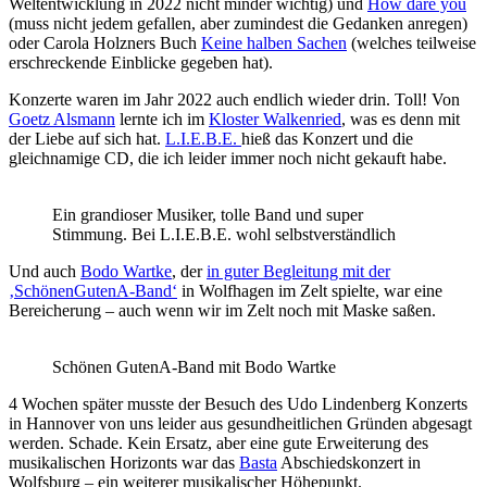
Weltentwicklung in 2022 nicht minder wichtig) und
How dare you
(muss nicht jedem gefallen, aber zumindest die Gedanken anregen)
oder Carola Holzners Buch
Keine halben Sachen
(welches teilweise
erschreckende Einblicke gegeben hat).
Konzerte waren im Jahr 2022 auch endlich wieder drin. Toll! Von
Goetz Alsmann
lernte ich im
Kloster Walkenried
, was es denn mit
der Liebe auf sich hat.
L.I.E.B.E.
hieß das Konzert und die
gleichnamige CD, die ich leider immer noch nicht gekauft habe.
Ein grandioser Musiker, tolle Band und super
Stimmung. Bei L.I.E.B.E. wohl selbstverständlich
Und auch
Bodo Wartke
, der
in guter Begleitung mit der
‚SchönenGutenA-Band‘
in Wolfhagen im Zelt spielte, war eine
Bereicherung – auch wenn wir im Zelt noch mit Maske saßen.
Schönen GutenA-Band mit Bodo Wartke
4 Wochen später musste der Besuch des Udo Lindenberg Konzerts
in Hannover von uns leider aus gesundheitlichen Gründen abgesagt
werden. Schade. Kein Ersatz, aber eine gute Erweiterung des
musikalischen Horizonts war das
Basta
Abschiedskonzert in
Wolfsburg – ein weiterer musikalischer Höhepunkt.