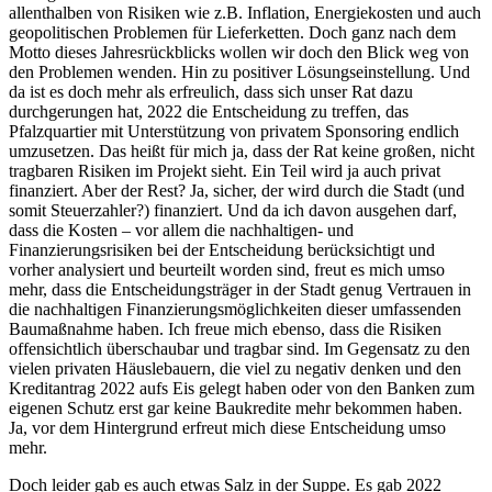
allenthalben von Risiken wie z.B. Inflation, Energiekosten und auch
geopolitischen Problemen für Lieferketten. Doch ganz nach dem
Motto dieses Jahresrückblicks wollen wir doch den Blick weg von
den Problemen wenden. Hin zu positiver Lösungseinstellung. Und
da ist es doch mehr als erfreulich, dass sich unser Rat dazu
durchgerungen hat, 2022 die Entscheidung zu treffen, das
Pfalzquartier mit Unterstützung von privatem Sponsoring endlich
umzusetzen. Das heißt für mich ja, dass der Rat keine großen, nicht
tragbaren Risiken im Projekt sieht. Ein Teil wird ja auch privat
finanziert. Aber der Rest? Ja, sicher, der wird durch die Stadt (und
somit Steuerzahler?) finanziert. Und da ich davon ausgehen darf,
dass die Kosten – vor allem die nachhaltigen- und
Finanzierungsrisiken bei der Entscheidung berücksichtigt und
vorher analysiert und beurteilt worden sind, freut es mich umso
mehr, dass die Entscheidungsträger in der Stadt genug Vertrauen in
die nachhaltigen Finanzierungsmöglichkeiten dieser umfassenden
Baumaßnahme haben. Ich freue mich ebenso, dass die Risiken
offensichtlich überschaubar und tragbar sind. Im Gegensatz zu den
vielen privaten Häuslebauern, die viel zu negativ denken und den
Kreditantrag 2022 aufs Eis gelegt haben oder von den Banken zum
eigenen Schutz erst gar keine Baukredite mehr bekommen haben.
Ja, vor dem Hintergrund erfreut mich diese Entscheidung umso
mehr.
Doch leider gab es auch etwas Salz in der Suppe. Es gab 2022