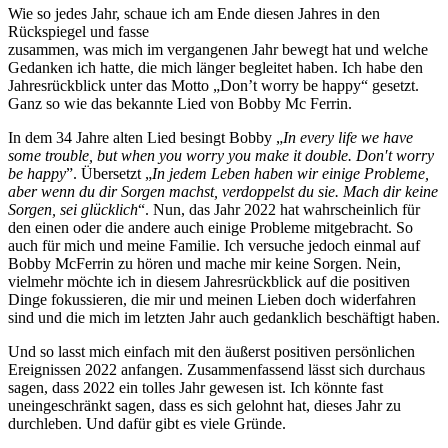
Wie so jedes Jahr, schaue ich am Ende diesen Jahres in den
Rückspiegel und fasse
zusammen, was mich im vergangenen Jahr bewegt hat und welche
Gedanken ich hatte, die mich länger begleitet haben. Ich habe den
Jahresrückblick unter das Motto „Don’t worry be happy“ gesetzt.
Ganz so wie das bekannte Lied von Bobby Mc Ferrin.
In dem 34 Jahre alten Lied besingt Bobby „
In every life we have
some trouble, but when you worry you make it double. Don′t worry
be happy
”. Übersetzt „
In jedem Leben haben wir einige Probleme,
aber wenn du dir Sorgen machst, verdoppelst du sie. Mach dir keine
Sorgen, sei glücklich
“. Nun, das Jahr 2022 hat wahrscheinlich für
den einen oder die andere auch einige Probleme mitgebracht. So
auch für mich und meine Familie. Ich versuche jedoch einmal auf
Bobby McFerrin zu hören und mache mir keine Sorgen. Nein,
vielmehr möchte ich in diesem Jahresrückblick auf die positiven
Dinge fokussieren, die mir und meinen Lieben doch widerfahren
sind und die mich im letzten Jahr auch gedanklich beschäftigt haben.
Und so lasst mich einfach mit den äußerst positiven persönlichen
Ereignissen 2022 anfangen. Zusammenfassend lässt sich durchaus
sagen, dass 2022 ein tolles Jahr gewesen ist. Ich könnte fast
uneingeschränkt sagen, dass es sich gelohnt hat, dieses Jahr zu
durchleben. Und dafür gibt es viele Gründe.