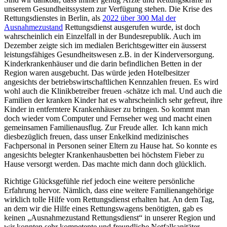
unserem Gesundheitssystem zur Verfügung stehen. Die Krise des
Rettungsdienstes in Berlin, als
2022 über 300 Mal der
Ausnahmezustand
Rettungsdienst ausgerufen wurde, ist doch
wahrscheinlich ein Einzelfall in der Bundesrepublik. Auch im
Dezember zeigte sich im medialen Berichtsgewitter ein äusserst
leistungsfähiges Gesundheitswesen z.B. in der Kinderversorgung.
Kinderkrankenhäuser und die darin befindlichen Betten in der
Region waren ausgebucht. Das würde jeden Hotelbesitzer
angesichts der betriebswirtschaftlichen Kennzahlen freuen. Es wird
wohl auch die Klinikbetreiber freuen -schätze ich mal. Und auch die
Familien der kranken Kinder hat es wahrscheinlich sehr gefreut, ihre
Kinder in entferntere Krankenhäuser zu bringen. So kommt man
doch wieder vom Computer und Fernseher weg und macht einen
gemeinsamen Familienausflug. Zur Freude aller. Ich kann mich
diesbezüglich freuen, dass unser Enkelkind medizinisches
Fachpersonal in Personen seiner Eltern zu Hause hat. So konnte es
angesichts belegter Krankenhausbetten bei höchstem Fieber zu
Hause versorgt werden. Das machte mich dann doch glücklich.
Richtige Glücksgefühle rief jedoch eine weitere persönliche
Erfahrung hervor. Nämlich, dass eine weitere Familienangehörige
wirklich tolle Hilfe vom Rettungsdienst erhalten hat. An dem Tag,
an dem wir die Hilfe eines Rettungswagens benötigten, gab es
keinen „Ausnahmezustand Rettungsdienst“ in unserer Region und
wir konnten sehr kompetente und freundliche Notfallsanitäter