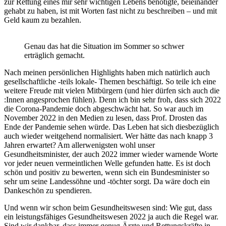
zur Rettung eines mir sehr wichtigen Lebens benötigte, beieinander
gehabt zu haben, ist mit Worten fast nicht zu beschreiben – und mit
Geld kaum zu bezahlen.
Genau das hat die Situation im Sommer so schwer
erträglich gemacht.
Nach meinen persönlichen Highlights haben mich natürlich auch
gesellschaftliche -teils lokale- Themen beschäftigt. So teile ich eine
weitere Freude mit vielen Mitbürgern (und hier dürfen sich auch die
:Innen angesprochen fühlen). Denn ich bin sehr froh, dass sich 2022
die Corona-Pandemie doch abgeschwächt hat. So war auch im
November 2022 in den Medien zu lesen, dass Prof. Drosten das
Ende der Pandemie sehen würde. Das Leben hat sich diesbezüglich
auch wieder weitgehend normalisiert. Wer hätte das nach knapp 3
Jahren erwartet? Am allerwenigsten wohl unser
Gesundheitsminister, der auch 2022 immer wieder warnende Worte
vor jeder neuen vermeintlichen Welle gefunden hatte. Es ist doch
schön und positiv zu bewerten, wenn sich ein Bundesminister so
sehr um seine Landessöhne und -töchter sorgt. Da wäre doch ein
Dankeschön zu spendieren.
Und wenn wir schon beim Gesundheitswesen sind: Wie gut, dass
ein leistungsfähiges Gesundheitswesen 2022 ja auch die Regel war.
Sind wir dankbar, dass immer genug Ärzte und Rettungskräfte in