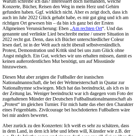
Warum schreibe ich das? Interessiert doch niemanden, welche
Konzerte, Bücher, Reisen den Weg in mein Herz und Gehirn
gefunden haben. Ggf. wirklich nicht. Aber es zeigt doch, dass ich
auch im Jahr 2022 Glück gehabt habe, es mir gut ging und ich am
richtigen Ort gewesen bin – da bin ich ganz bei der Ersten
Allgmeinen Verunsicherung: Eben „
Am rechten Ort
“. Und das
genannte und verlinkte Lied beschreibt meine / unsere Situation in
2022 recht gut. Denn, dass ich Bücher unterschiedlicher Coleur
lesen darf, ist in der Welt auch nicht überall selbstverständlich.
Protest, Demonstration und Kritik sind bei uns zum Glück ohne
Angst möglich. Ein Gut, welches wir uns erhalten müssen, damit es
keinen außerordentlichen Mut benötigt, um auf Missstände
hinzuweisen.
Diesen Mut aber zeigten die Fußballer der iranischen
Nationalmannschaft, die bei der Weltmeisterschaft in Quatar zur
Nationalhymne schwiegen. Mich hat das beeindruckt, als ich es in
der Zeitung las. Weniger beeindruckt war ich dagegen vom Foto der
zugehaltenen Münder der Deutschen Fußballnationalmannschaft als
„Protest“ im gleichen Turnier. Für mich hatte das eher den Charakter
eines Feigenblatts. Zivilcourage bei hochdotierten Fußballern wäre
bei mir anders bewertet.
Aber zurück zu den Konzerten: Ich weiß es sehr zu schätzen, dass
in dem Land, in dem ich lebe und leben will, Künstler wie z.B. der