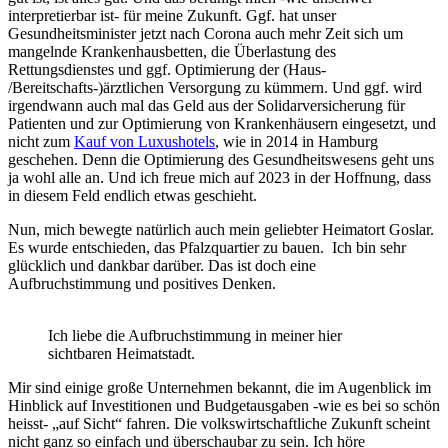
interpretierbar ist- für meine Zukunft. Ggf. hat unser
Gesundheitsminister jetzt nach Corona auch mehr Zeit sich um
mangelnde Krankenhausbetten, die Überlastung des
Rettungsdienstes und ggf. Optimierung der (Haus-
/Bereitschafts-)ärztlichen Versorgung zu kümmern. Und ggf. wird
irgendwann auch mal das Geld aus der Solidarversicherung für
Patienten und zur Optimierung von Krankenhäusern eingesetzt, und
nicht zum
Kauf von Luxushotels
, wie in 2014 in Hamburg
geschehen. Denn die Optimierung des Gesundheitswesens geht uns
ja wohl alle an. Und ich freue mich auf 2023 in der Hoffnung, dass
in diesem Feld endlich etwas geschieht.
Nun, mich bewegte natürlich auch mein geliebter Heimatort Goslar.
Es wurde entschieden, das Pfalzquartier zu bauen. Ich bin sehr
glücklich und dankbar darüber. Das ist doch eine
Aufbruchstimmung und positives Denken.
Ich liebe die Aufbruchstimmung in meiner hier
sichtbaren Heimatstadt.
Mir sind einige große Unternehmen bekannt, die im Augenblick im
Hinblick auf Investitionen und Budgetausgaben -wie es bei so schön
heisst- „auf Sicht“ fahren. Die volkswirtschaftliche Zukunft scheint
nicht ganz so einfach und überschaubar zu sein. Ich höre