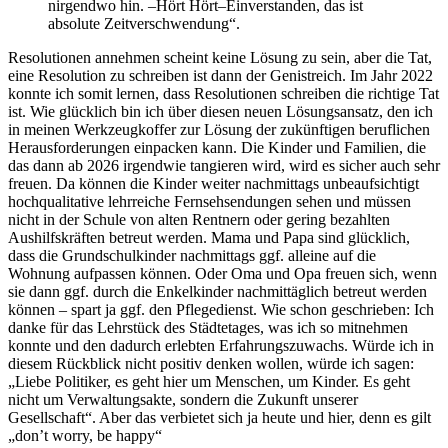
nirgendwo hin. –Hört Hört–Einverstanden, das ist
absolute Zeitverschwendung“.
Resolutionen annehmen scheint keine Lösung zu sein, aber die Tat,
eine Resolution zu schreiben ist dann der Genistreich. Im Jahr 2022
konnte ich somit lernen, dass Resolutionen schreiben die richtige Tat
ist. Wie glücklich bin ich über diesen neuen Lösungsansatz, den ich
in meinen Werkzeugkoffer zur Lösung der zukünftigen beruflichen
Herausforderungen einpacken kann. Die Kinder und Familien, die
das dann ab 2026 irgendwie tangieren wird, wird es sicher auch sehr
freuen. Da können die Kinder weiter nachmittags unbeaufsichtigt
hochqualitative lehrreiche Fernsehsendungen sehen und müssen
nicht in der Schule von alten Rentnern oder gering bezahlten
Aushilfskräften betreut werden. Mama und Papa sind glücklich,
dass die Grundschulkinder nachmittags ggf. alleine auf die
Wohnung aufpassen können. Oder Oma und Opa freuen sich, wenn
sie dann ggf. durch die Enkelkinder nachmittäglich betreut werden
können – spart ja ggf. den Pflegedienst. Wie schon geschrieben: Ich
danke für das Lehrstück des Städtetages, was ich so mitnehmen
konnte und den dadurch erlebten Erfahrungszuwachs. Würde ich in
diesem Rückblick nicht positiv denken wollen, würde ich sagen:
„Liebe Politiker, es geht hier um Menschen, um Kinder. Es geht
nicht um Verwaltungsakte, sondern die Zukunft unserer
Gesellschaft“. Aber das verbietet sich ja heute und hier, denn es gilt
„don’t worry, be happy“