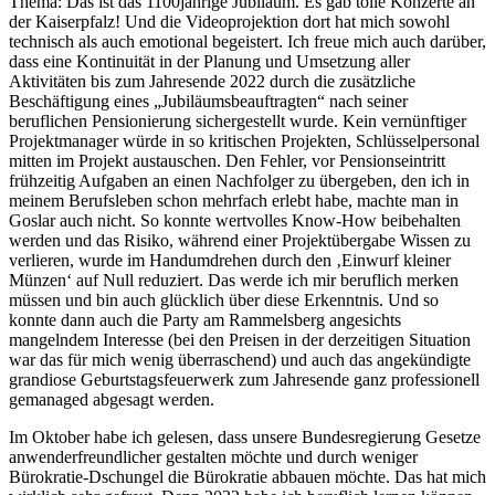
Thema: Das ist das 1100jährige Jubiläum. Es gab tolle Konzerte an
der Kaiserpfalz! Und die Videoprojektion dort hat mich sowohl
technisch als auch emotional begeistert. Ich freue mich auch darüber,
dass eine Kontinuität in der Planung und Umsetzung aller
Aktivitäten bis zum Jahresende 2022 durch die zusätzliche
Beschäftigung eines „Jubiläumsbeauftragten“ nach seiner
beruflichen Pensionierung sichergestellt wurde. Kein vernünftiger
Projektmanager würde in so kritischen Projekten, Schlüsselpersonal
mitten im Projekt austauschen. Den Fehler, vor Pensionseintritt
frühzeitig Aufgaben an einen Nachfolger zu übergeben, den ich in
meinem Berufsleben schon mehrfach erlebt habe, machte man in
Goslar auch nicht. So konnte wertvolles Know-How beibehalten
werden und das Risiko, während einer Projektübergabe Wissen zu
verlieren, wurde im Handumdrehen durch den ‚Einwurf kleiner
Münzen‘ auf Null reduziert. Das werde ich mir beruflich merken
müssen und bin auch glücklich über diese Erkenntnis. Und so
konnte dann auch die Party am Rammelsberg angesichts
mangelndem Interesse (bei den Preisen in der derzeitigen Situation
war das für mich wenig überraschend) und auch das angekündigte
grandiose Geburtstagsfeuerwerk zum Jahresende ganz professionell
gemanaged abgesagt werden.
Im Oktober habe ich gelesen, dass unsere Bundesregierung Gesetze
anwenderfreundlicher gestalten möchte und durch weniger
Bürokratie-Dschungel die Bürokratie abbauen möchte. Das hat mich