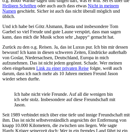
o.g. Bodo Wartke sagen und singen darf, was er will. Sei es über die
Heiligen Schriften
oder auch auch dass etwas
Nicht in meinem
Namen
geschieht. Sicher ist auch das nicht überall möglich und
üblich.
Und ich habe bei Götz Alsmann, Basta und insbesondere Tom
Gaebel so viel Freude und gute Laune verspürt, dass man sagen
kann, dass mich die Musik schon sehr „happy“ gemacht hat.
Zurück zu den o.g. Reisen. Ja, das ist Luxus pur. Ich bin mir dessen
bewusst! Ich kann in diesen schweren Zeiten, Eindrücke außerhalb
von Goslar, Niedersachsen, Deutschland, Europa in mich
aufzunehmen. Das ist nicht jedem gegönnt. Schade. Wer meinen
oben eingebauten
Link
z
u
einer privaten Reise
folgte, weiß auch
darum, dass ich nach mehr als 10 Jahren meinen Freund Jason
wieder sehen durfte.
Ich habe nicht viele Freunde. Auf all die wenigen bin
ich sehr stolz. Insbesondere auf diese Freundschaft mit
Jason.
Seit 1989 verbindet mich über eine tiefe und innige Freundschaft mit
ihm. Das ist nicht selbstverständlich angesichts der Entfernung von
knapp 10.000 Kilometern, die zwischen uns liegen. Wie sagte
Hardy Krüger seinerzeit doch: Wer in ein fremdes Land fährt ist ein