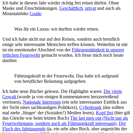
Ich habe in diesem Jahr wieder richtig frei reisen dürfen. Ohne
Maske und Einschränkungen.
Geschäftlich
,
privat
und auch als
Mountainbike
Guide
.
Was für ein Luxus: wir durften wieder reisen.
Und ich habe nicht nur auf den Reisen, sondern auch beruflich
einige sehr interessante Menschen treffen können. Weiterhin ist mir
ist ein emotionaler Abschied von der
Führungstätigkeit in unserer
örtlichen Feuerwehr
gemacht worden. Ich freue mich noch heute
darüber.
Führungskraft in der Feuerwehr. Das habe ich aufgrund
von beruflicher Belastung aufgegeben
Ich habe neue Bücher gelesen. Die Highlights waren:
Die vierte
Gewalt
(wurde ja von einigen Kommentatoren herzzerreißend
verrissen),
Nationale Interessen
(ein sehr interessanter Einblick aus
der Sicht eines sachkundigen Politikers),
Cyberkrank
(das sollten
mal mehr ‚Jünger‘ der (Sozialen?) Medien lesen),
Kopf frei
(hier gilt
das Gleiche wie beim letzten Buch)
The last men out (Nicht nur als
Feuerwehrmann, sondern auch als Führungskraft interessant)
,
Der
Fluch des Jahrtausends
(ja, ein sehr altes Buch, aber angesichts der