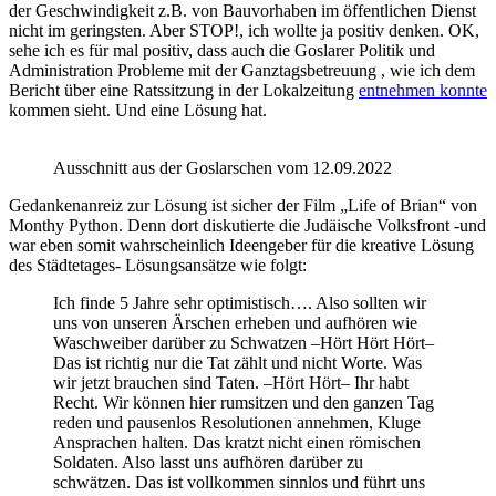
der Geschwindigkeit z.B. von Bauvorhaben im öffentlichen Dienst
nicht im geringsten. Aber STOP!, ich wollte ja positiv denken. OK,
sehe ich es für mal positiv, dass auch die Goslarer Politik und
Administration Probleme mit der Ganztagsbetreuung , wie ich dem
Bericht über eine Ratssitzung in der Lokalzeitung
entnehmen konnte
kommen sieht. Und eine Lösung hat.
Ausschnitt aus der Goslarschen vom 12.09.2022
Gedankenanreiz zur Lösung ist sicher der Film „Life of Brian“ von
Monthy Python. Denn dort diskutierte die Judäische Volksfront -und
war eben somit wahrscheinlich Ideengeber für die kreative Lösung
des Städtetages- Lösungsansätze wie folgt:
Ich finde 5 Jahre sehr optimistisch…. Also sollten wir
uns von unseren Ärschen erheben und aufhören wie
Waschweiber darüber zu Schwatzen –Hört Hört Hört–
Das ist richtig nur die Tat zählt und nicht Worte. Was
wir jetzt brauchen sind Taten. –Hört Hört– Ihr habt
Recht. Wir können hier rumsitzen und den ganzen Tag
reden und pausenlos Resolutionen annehmen, Kluge
Ansprachen halten. Das kratzt nicht einen römischen
Soldaten. Also lasst uns aufhören darüber zu
schwätzen. Das ist vollkommen sinnlos und führt uns