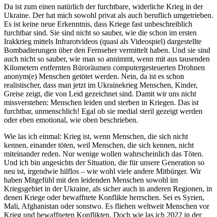
Da ist zum einen natürlich der furchtbare, widerliche Krieg in der
Ukraine. Der hat mich sowohl privat als auch beruflich umgetrieben.
Es ist keine neue Erkenntnis, dass Kriege fast unbeschreiblich
furchtbar sind. Sie sind nicht so sauber, wie die schon im ersten
Irakkrieg mittels Infrarotvideos (quasi als Videospiel) dargestellte
Bombadierungen über den Fernseher vermittelt haben. Und sie sind
auch nicht so sauber, wie man so annimmt, wenn mit aus tausenden
Kilometern entfernten Büroräumen computergesteuerten Drohnen
anonym(e) Menschen getötet werden. Nein, da ist es schon
realistischer, dass man jetzt im Ukrainekrieg Menschen, Kinder,
Greise zeigt, die von Leid gezeichnet sind. Damit wir uns nicht
missverstehen: Menschen leiden und sterben in Kriegen. Das ist
furchtbar, unmenschlich! Egal ob sie medial steril gezeigt werden
oder eben emotional, wie oben beschrieben.
Wie las ich einmal: Krieg ist, wenn Menschen, die sich nicht
kennen, einander töten, weil Menschen, die sich kennen, nicht
miteinander reden. Nur wenige wollen wahrscheinlich das Töten.
Und ich bin angesichts der Situation, die für unsere Generation so
neu ist, irgendwie hilflos – wie wohl viele andere Mitbürger. Wir
haben Mitgefühl mit den leidenden Menschen sowohl im
Kriegsgebiet in der Ukraine, als sicher auch in anderen Regionen, in
denen Kriege oder bewaffnete Konflikte herrschen. Sei es Syrien,
Mali, Afghanistan oder sonstwo. Es fliehen weltweit Menschen vor
Krieg und bewaffneten Konflikten. Doch wie las ich 2022 in der