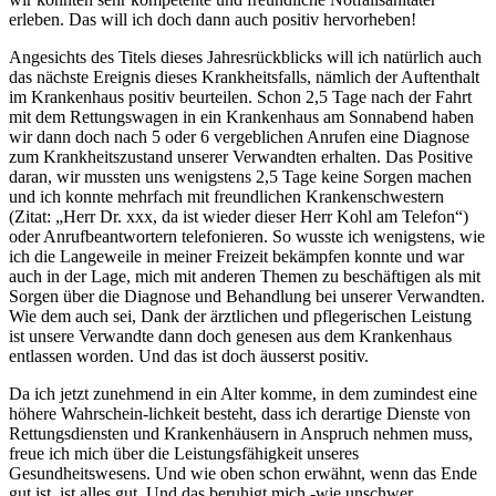
erleben. Das will ich doch dann auch positiv hervorheben!
Angesichts des Titels dieses Jahresrückblicks will ich natürlich auch
das nächste Ereignis dieses Krankheitsfalls, nämlich der Auftenthalt
im Krankenhaus positiv beurteilen. Schon 2,5 Tage nach der Fahrt
mit dem Rettungswagen in ein Krankenhaus am Sonnabend haben
wir dann doch nach 5 oder 6 vergeblichen Anrufen eine Diagnose
zum Krankheitszustand unserer Verwandten erhalten. Das Positive
daran, wir mussten uns wenigstens 2,5 Tage keine Sorgen machen
und ich konnte mehrfach mit freundlichen Krankenschwestern
(Zitat: „Herr Dr. xxx, da ist wieder dieser Herr Kohl am Telefon“)
oder Anrufbeantwortern telefonieren. So wusste ich wenigstens, wie
ich die Langeweile in meiner Freizeit bekämpfen konnte und war
auch in der Lage, mich mit anderen Themen zu beschäftigen als mit
Sorgen über die Diagnose und Behandlung bei unserer Verwandten.
Wie dem auch sei, Dank der ärztlichen und pflegerischen Leistung
ist unsere Verwandte dann doch genesen aus dem Krankenhaus
entlassen worden. Und das ist doch äusserst positiv.
Da ich jetzt zunehmend in ein Alter komme, in dem zumindest eine
höhere Wahrschein-lichkeit besteht, dass ich derartige Dienste von
Rettungsdiensten und Krankenhäusern in Anspruch nehmen muss,
freue ich mich über die Leistungsfähigkeit unseres
Gesundheitswesens. Und wie oben schon erwähnt, wenn das Ende
gut ist, ist alles gut. Und das beruhigt mich -wie unschwer