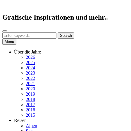
Skip
to
content
Grafische Inspirationen und mehr..
Search
Search
Search
for:
Menu
Über die Jahre
2026
2025
2024
2023
2022
2021
2020
2019
2018
2017
2016
2015
Reisen
Alpen
See