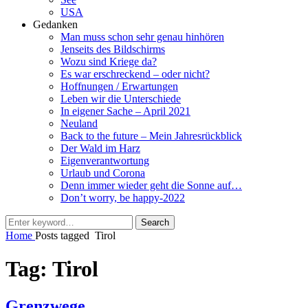
USA
Gedanken
Man muss schon sehr genau hinhören
Jenseits des Bildschirms
Wozu sind Kriege da?
Es war erschreckend – oder nicht?
Hoffnungen / Erwartungen
Leben wir die Unterschiede
In eigener Sache – April 2021
Neuland
Back to the future – Mein Jahresrückblick
Der Wald im Harz
Eigenverantwortung
Urlaub und Corona
Denn immer wieder geht die Sonne auf…
Don’t worry, be happy-2022
Search
Search
for:
Home
Posts tagged
Tirol
Tag:
Tirol
Grenzwege