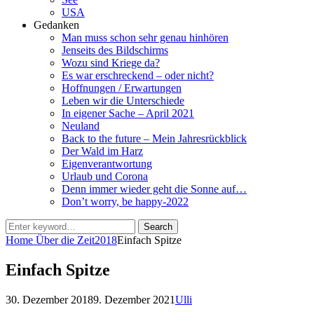
USA
Gedanken
Man muss schon sehr genau hinhören
Jenseits des Bildschirms
Wozu sind Kriege da?
Es war erschreckend – oder nicht?
Hoffnungen / Erwartungen
Leben wir die Unterschiede
In eigener Sache – April 2021
Neuland
Back to the future – Mein Jahresrückblick
Der Wald im Harz
Eigenverantwortung
Urlaub und Corona
Denn immer wieder geht die Sonne auf…
Don’t worry, be happy-2022
Search
Search
for:
Home
Über die Zeit
2018
Einfach Spitze
Einfach Spitze
Posted
by
30. Dezember 2018
9. Dezember 2021
Ulli
on