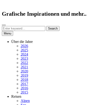
Skip
to
content
Grafische Inspirationen und mehr..
Search
Search
Search
for:
Menu
Über die Jahre
2026
2025
2024
2023
2022
2021
2020
2019
2018
2017
2016
2015
Reisen
Alpen
See