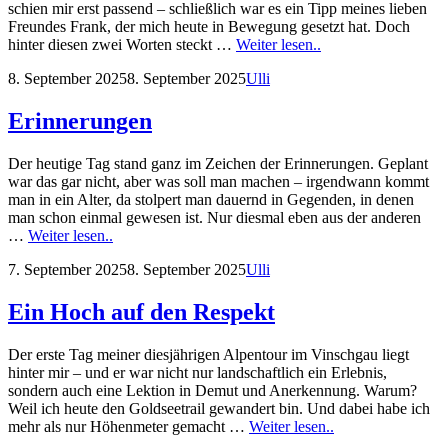
schien mir erst passend – schließlich war es ein Tipp meines lieben
Freundes Frank, der mich heute in Bewegung gesetzt hat. Doch
Kaiserschmarrn
hinter diesen zwei Worten steckt …
Weiter lesen..
&
Posted
by
8. September 2025
8. September 2025
Ulli
Kampf
on
Erinnerungen
Der heutige Tag stand ganz im Zeichen der Erinnerungen. Geplant
war das gar nicht, aber was soll man machen – irgendwann kommt
man in ein Alter, da stolpert man dauernd in Gegenden, in denen
man schon einmal gewesen ist. Nur diesmal eben aus der anderen
Erinnerungen
…
Weiter lesen..
Posted
by
7. September 2025
8. September 2025
Ulli
on
Ein Hoch auf den Respekt
Der erste Tag meiner diesjährigen Alpentour im Vinschgau liegt
hinter mir – und er war nicht nur landschaftlich ein Erlebnis,
sondern auch eine Lektion in Demut und Anerkennung. Warum?
Weil ich heute den Goldseetrail gewandert bin. Und dabei habe ich
Ein
mehr als nur Höhenmeter gemacht …
Weiter lesen..
Hoch