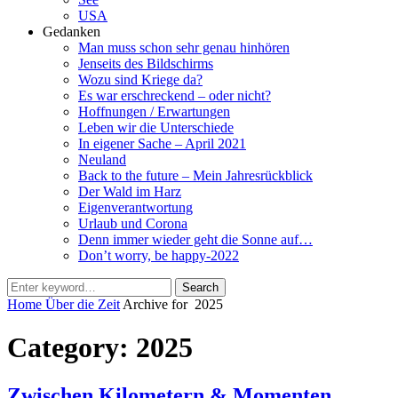
USA
Gedanken
Man muss schon sehr genau hinhören
Jenseits des Bildschirms
Wozu sind Kriege da?
Es war erschreckend – oder nicht?
Hoffnungen / Erwartungen
Leben wir die Unterschiede
In eigener Sache – April 2021
Neuland
Back to the future – Mein Jahresrückblick
Der Wald im Harz
Eigenverantwortung
Urlaub und Corona
Denn immer wieder geht die Sonne auf…
Don’t worry, be happy-2022
Search
Search
for:
Home
Über die Zeit
Archive for
2025
Category:
2025
Zwischen Kilometern & Momenten