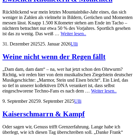
Rückblickend war mein letztes Mountainbike-Jahr eines, das sich
weniger in Zahlen als vielmehr in Bildern, Gerüchen und Momenten
messen lässt. Knapp 1.500 Kilometer stehen am Ende im Tacho –
nüchtern betrachtet nur etwa 50 % des Vorjahres. Sportlich gesehen
Zwischen
ist das zu wenig. Das weiß …
Weiter lesen..
Kilometern
Posted
by
31. Dezember 2025
25. Januar 2026
Ulli
&
on
Momenten
Weine nicht wenn der Regen fällt
„Dam dam, dam dam“ – na, wer hat jetzt schon den Ohrwurm?
Richtig, wir reden hier von dem musikalischen Ziegelstein deutscher
Musikgeschichte: „Marmor, Stein und Eisen bricht“. Ein Lied, das
so tief in unserer kollektiven DNA verankert ist, dass selbst
Weine
eingeschworene Techno-Fans es nach dem …
Weiter lesen..
nicht
Posted
by
9. September 2025
9. September 2025
Ulli
wenn
on
der
Regen
Kaiserschmarrn & Kampf
fällt
Oder sagen wir, Genuss trifft Grenzerfahrung. Lange habe ich
überlegt, wie ich diesen Tag überschreiben soll. „Danke Frank“