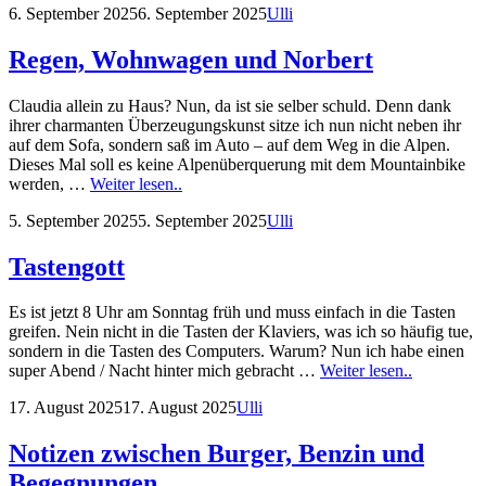
Posted
by
6. September 2025
6. September 2025
Ulli
auf
on
den
Respekt
Regen, Wohnwagen und Norbert
Claudia allein zu Haus? Nun, da ist sie selber schuld. Denn dank
ihrer charmanten Überzeugungskunst sitze ich nun nicht neben ihr
auf dem Sofa, sondern saß im Auto – auf dem Weg in die Alpen.
Dieses Mal soll es keine Alpenüberquerung mit dem Mountainbike
Regen,
werden, …
Weiter lesen..
Wohnwagen
Posted
by
5. September 2025
5. September 2025
Ulli
und
on
Norbert
Tastengott
Es ist jetzt 8 Uhr am Sonntag früh und muss einfach in die Tasten
greifen. Nein nicht in die Tasten der Klaviers, was ich so häufig tue,
sondern in die Tasten des Computers. Warum? Nun ich habe einen
Tastengott
super Abend / Nacht hinter mich gebracht …
Weiter lesen..
Posted
by
17. August 2025
17. August 2025
Ulli
on
Notizen zwischen Burger, Benzin und
Begegnungen