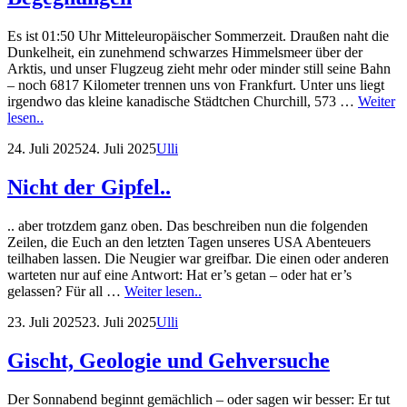
Es ist 01:50 Uhr Mitteleuropäischer Sommerzeit. Draußen naht die
Dunkelheit, ein zunehmend schwarzes Himmelsmeer über der
Arktis, und unser Flugzeug zieht mehr oder minder still seine Bahn
– noch 6817 Kilometer trennen uns von Frankfurt. Unter uns liegt
irgendwo das kleine kanadische Städtchen Churchill, 573 …
Weiter
Notizen
lesen..
zwischen
Posted
by
24. Juli 2025
24. Juli 2025
Ulli
Burger,
on
Benzin
und
Nicht der Gipfel..
Begegnungen
.. aber trotzdem ganz oben. Das beschreiben nun die folgenden
Zeilen, die Euch an den letzten Tagen unseres USA Abenteuers
teilhaben lassen. Die Neugier war greifbar. Die einen oder anderen
warteten nur auf eine Antwort: Hat er’s getan – oder hat er’s
Nicht
gelassen? Für all …
Weiter lesen..
der
Posted
by
23. Juli 2025
23. Juli 2025
Ulli
Gipfel..
on
Gischt, Geologie und Gehversuche
Der Sonnabend beginnt gemächlich – oder sagen wir besser: Er tut