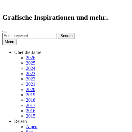
Skip
to
content
Grafische Inspirationen und mehr..
Search
Search
Search
for:
Menu
Über die Jahre
2026
2025
2024
2023
2022
2021
2020
2019
2018
2017
2016
2015
Reisen
Alpen
See