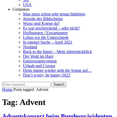
USA
Gedanken
Man muss schon sehr genau hinhören
Jenseits des Bildschirms
Wozu sind Kriege da?
Es war erschreckend – oder nicht?
Hoffnungen / Erwartungen
Leben wir die Unterschiede
In eigener Sache – April 2021
Neuland
Back to the future – Mein Jahresrückblick
Der Wald im Harz
Eigenverantwortung
Urlaub und Corona
Denn immer wieder geht die Sonne auf…
Don’t worry, be happy-2022
Search
Search
for:
Home
Posts tagged
Advent
Tag:
Advent
Adventskonzert beim Bundespräsidenten