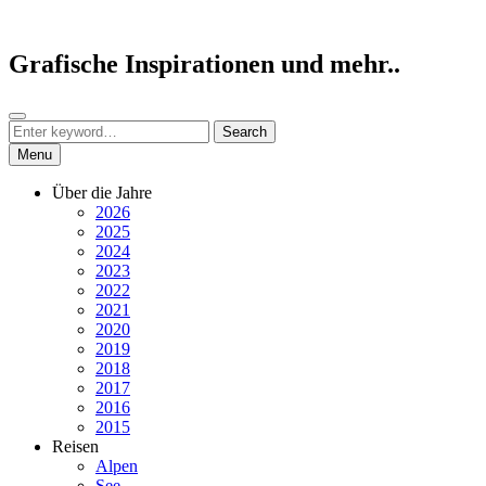
Skip
to
content
Grafische Inspirationen und mehr..
Search
Search
Search
for:
Menu
Über die Jahre
2026
2025
2024
2023
2022
2021
2020
2019
2018
2017
2016
2015
Reisen
Alpen
See