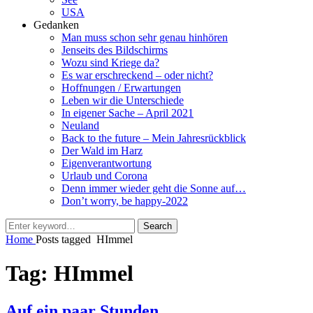
USA
Gedanken
Man muss schon sehr genau hinhören
Jenseits des Bildschirms
Wozu sind Kriege da?
Es war erschreckend – oder nicht?
Hoffnungen / Erwartungen
Leben wir die Unterschiede
In eigener Sache – April 2021
Neuland
Back to the future – Mein Jahresrückblick
Der Wald im Harz
Eigenverantwortung
Urlaub und Corona
Denn immer wieder geht die Sonne auf…
Don’t worry, be happy-2022
Search
Search
for:
Home
Posts tagged
HImmel
Tag:
HImmel
Auf ein paar Stunden…