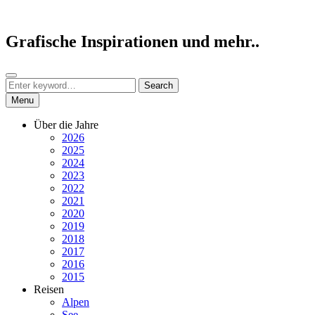
Skip
to
content
Grafische Inspirationen und mehr..
Search
Search
Search
for:
Menu
Über die Jahre
2026
2025
2024
2023
2022
2021
2020
2019
2018
2017
2016
2015
Reisen
Alpen
See