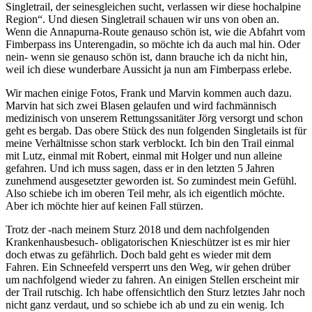
Singletrail, der seinesgleichen sucht, verlassen wir diese hochalpine
Region“. Und diesen Singletrail schauen wir uns von oben an.
Wenn die Annapurna-Route genauso schön ist, wie die Abfahrt vom
Fimberpass ins Unterengadin, so möchte ich da auch mal hin. Oder
nein- wenn sie genauso schön ist, dann brauche ich da nicht hin,
weil ich diese wunderbare Aussicht ja nun am Fimberpass erlebe.
Wir machen einige Fotos, Frank und Marvin kommen auch dazu.
Marvin hat sich zwei Blasen gelaufen und wird fachmännisch
medizinisch von unserem Rettungssanitäter Jörg versorgt und schon
geht es bergab. Das obere Stück des nun folgenden Singletails ist für
meine Verhältnisse schon stark verblockt. Ich bin den Trail einmal
mit Lutz, einmal mit Robert, einmal mit Holger und nun alleine
gefahren. Und ich muss sagen, dass er in den letzten 5 Jahren
zunehmend ausgesetzter geworden ist. So zumindest mein Gefühl.
Also schiebe ich im oberen Teil mehr, als ich eigentlich möchte.
Aber ich möchte hier auf keinen Fall stürzen.
Trotz der -nach meinem Sturz 2018 und dem nachfolgenden
Krankenhausbesuch- obligatorischen Knieschützer ist es mir hier
doch etwas zu gefährlich. Doch bald geht es wieder mit dem
Fahren. Ein Schneefeld versperrt uns den Weg, wir gehen drüber
um nachfolgend wieder zu fahren. An einigen Stellen erscheint mir
der Trail rutschig. Ich habe offensichtlich den Sturz letztes Jahr noch
nicht ganz verdaut, und so schiebe ich ab und zu ein wenig. Ich