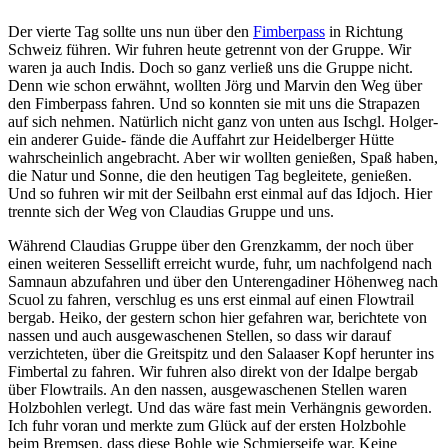
Der vierte Tag sollte uns nun über den
Fimberpass
in Richtung
Schweiz führen. Wir fuhren heute getrennt von der Gruppe. Wir
waren ja auch Indis. Doch so ganz verließ uns die Gruppe nicht.
Denn wie schon erwähnt, wollten Jörg und Marvin den Weg über
den Fimberpass fahren. Und so konnten sie mit uns die Strapazen
auf sich nehmen. Natürlich nicht ganz von unten aus Ischgl. Holger-
ein anderer Guide- fände die Auffahrt zur Heidelberger Hütte
wahrscheinlich angebracht. Aber wir wollten genießen, Spaß haben,
die Natur und Sonne, die den heutigen Tag begleitete, genießen.
Und so fuhren wir mit der Seilbahn erst einmal auf das Idjoch. Hier
trennte sich der Weg von Claudias Gruppe und uns.
Während Claudias Gruppe über den Grenzkamm, der noch über
einen weiteren Sessellift erreicht wurde, fuhr, um nachfolgend nach
Samnaun abzufahren und über den Unterengadiner Höhenweg nach
Scuol zu fahren, verschlug es uns erst einmal auf einen Flowtrail
bergab. Heiko, der gestern schon hier gefahren war, berichtete von
nassen und auch ausgewaschenen Stellen, so dass wir darauf
verzichteten, über die Greitspitz und den Salaaser Kopf herunter ins
Fimbertal zu fahren. Wir fuhren also direkt von der Idalpe bergab
über Flowtrails. An den nassen, ausgewaschenen Stellen waren
Holzbohlen verlegt. Und das wäre fast mein Verhängnis geworden.
Ich fuhr voran und merkte zum Glück auf der ersten Holzbohle
beim Bremsen, dass diese Bohle wie Schmierseife war. Keine