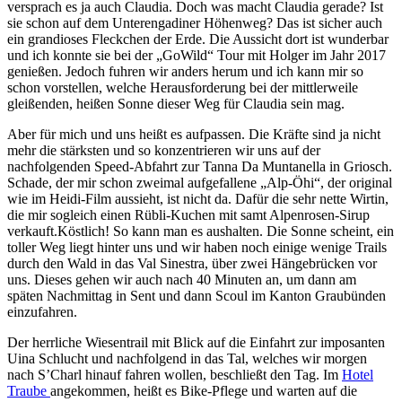
versprach es ja auch Claudia. Doch was macht Claudia gerade? Ist
sie schon auf dem Unterengadiner Höhenweg? Das ist sicher auch
ein grandioses Fleckchen der Erde. Die Aussicht dort ist wunderbar
und ich konnte sie bei der „GoWild“ Tour mit Holger im Jahr 2017
genießen. Jedoch fuhren wir anders herum und ich kann mir so
schon vorstellen, welche Herausforderung bei der mittlerweile
gleißenden, heißen Sonne dieser Weg für Claudia sein mag.
Aber für mich und uns heißt es aufpassen. Die Kräfte sind ja nicht
mehr die stärksten und so konzentrieren wir uns auf der
nachfolgenden Speed-Abfahrt zur Tanna Da Muntanella in Griosch.
Schade, der mir schon zweimal aufgefallene „Alp-Öhi“, der original
wie im Heidi-Film aussieht, ist nicht da. Dafür die sehr nette Wirtin,
die mir sogleich einen Rübli-Kuchen mit samt Alpenrosen-Sirup
verkauft.Köstlich! So kann man es aushalten. Die Sonne scheint, ein
toller Weg liegt hinter uns und wir haben noch einige wenige Trails
durch den Wald in das Val Sinestra, über zwei Hängebrücken vor
uns. Dieses gehen wir auch nach 40 Minuten an, um dann am
späten Nachmittag in Sent und dann Scoul im Kanton Graubünden
einzufahren.
Der herrliche Wiesentrail mit Blick auf die Einfahrt zur imposanten
Uina Schlucht und nachfolgend in das Tal, welches wir morgen
nach S’Charl hinauf fahren wollen, beschließt den Tag. Im
Hotel
Traube
angekommen, heißt es Bike-Pflege und warten auf die