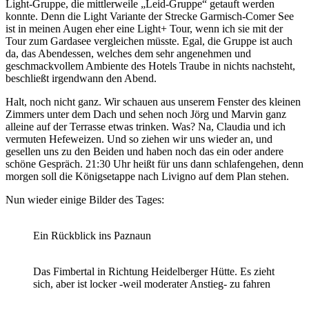
Light-Gruppe, die mittlerweile „Leid-Gruppe“ getauft werden
konnte. Denn die Light Variante der Strecke Garmisch-Comer See
ist in meinen Augen eher eine Light+ Tour, wenn ich sie mit der
Tour zum Gardasee vergleichen müsste. Egal, die Gruppe ist auch
da, das Abendessen, welches dem sehr angenehmen und
geschmackvollem Ambiente des Hotels Traube in nichts nachsteht,
beschließt irgendwann den Abend.
Halt, noch nicht ganz. Wir schauen aus unserem Fenster des kleinen
Zimmers unter dem Dach und sehen noch Jörg und Marvin ganz
alleine auf der Terrasse etwas trinken. Was? Na, Claudia und ich
vermuten Hefeweizen. Und so ziehen wir uns wieder an, und
gesellen uns zu den Beiden und haben noch das ein oder andere
schöne Gespräch. 21:30 Uhr heißt für uns dann schlafengehen, denn
morgen soll die Königsetappe nach Livigno auf dem Plan stehen.
Nun wieder einige Bilder des Tages:
Ein Rückblick ins Paznaun
Das Fimbertal in Richtung Heidelberger Hütte. Es zieht
sich, aber ist locker -weil moderater Anstieg- zu fahren