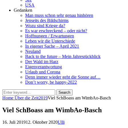
USA
Gedanken
Man muss schon sehr genau hinhören
Jenseits des Bildschirms
Wozu sind Kriege da?
Es war erschreckend – oder nicht?
Hoffnungen / Erwartungen
Leben wir die Unterschiede
In eigener Sache – April 2021
Neuland
Back to the future – Mein Jahresrückblick
Der Wald im Harz
Eigenverantwortung
Urlaub und Corona
Denn immer wieder geht die Sonne auf…
Don’t worry, be happy-2022
Search
Search
for:
Home
Über die Zeit
2019
Viel SchBoass am WimbAo-Basch
Viel SchBoass am WimbAo-Basch
Posted
by
16. Juli 2019
12. Oktober 2020
Ulli
on