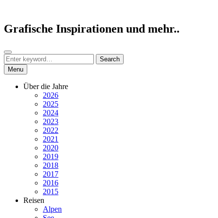
Skip
to
content
Grafische Inspirationen und mehr..
Search
Search
Search
for:
Menu
Über die Jahre
2026
2025
2024
2023
2022
2021
2020
2019
2018
2017
2016
2015
Reisen
Alpen
See