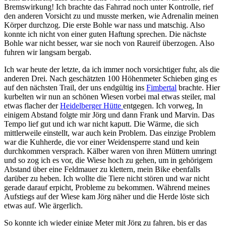
Bremswirkung! Ich brachte das Fahrrad noch unter Kontrolle, rief
den anderen Vorsicht zu und musste merken, wie Adrenalin meinen
Körper durchzog. Die erste Bohle war nass und matschig. Also
konnte ich nicht von einer guten Haftung sprechen. Die nächste
Bohle war nicht besser, war sie noch von Raureif überzogen. Also
fuhren wir langsam bergab.
Ich war heute der letzte, da ich immer noch vorsichtiger fuhr, als die
anderen Drei. Nach geschätzten 100 Höhenmeter Schieben ging es
auf den nächsten Trail, der uns endgültig ins
Fimbertal
brachte. Hier
kurbelten wir nun an schönen Wiesen vorbei mal etwas steiler, mal
etwas flacher der
Heidelberger Hütte
entgegen. Ich vorweg, In
einigem Abstand folgte mir Jörg und dann Frank und Marvin. Das
Tempo lief gut und ich war nicht kaputt. Die Wärme, die sich
mittlerweile einstellt, war auch kein Problem. Das einzige Problem
war die Kuhherde, die vor einer Weidensperre stand und kein
durchkommen versprach. Kälber waren von ihren Müttern umringt
und so zog ich es vor, die Wiese hoch zu gehen, um in gehörigem
Abstand über eine Feldmauer zu klettern, mein Bike ebenfalls
darüber zu heben. Ich wollte die Tiere nicht stören und war nicht
gerade darauf erpicht, Probleme zu bekommen. Während meines
Aufstiegs auf der Wiese kam Jörg näher und die Herde löste sich
etwas auf. Wie ärgerlich.
So konnte ich wieder einige Meter mit Jörg zu fahren, bis er das