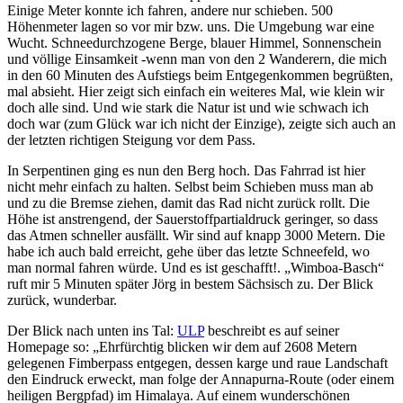
Einige Meter konnte ich fahren, andere nur schieben. 500
Höhenmeter lagen so vor mir bzw. uns. Die Umgebung war eine
Wucht. Schneedurchzogene Berge, blauer Himmel, Sonnenschein
und völlige Einsamkeit -wenn man von den 2 Wanderern, die mich
in den 60 Minuten des Aufstiegs beim Entgegenkommen begrüßten,
mal absieht. Hier zeigt sich einfach ein weiteres Mal, wie klein wir
doch alle sind. Und wie stark die Natur ist und wie schwach ich
doch war (zum Glück war ich nicht der Einzige), zeigte sich auch an
der letzten richtigen Steigung vor dem Pass.
In Serpentinen ging es nun den Berg hoch. Das Fahrrad ist hier
nicht mehr einfach zu halten. Selbst beim Schieben muss man ab
und zu die Bremse ziehen, damit das Rad nicht zurück rollt. Die
Höhe ist anstrengend, der Sauerstoffpartialdruck geringer, so dass
das Atmen schneller ausfällt. Wir sind auf knapp 3000 Metern. Die
habe ich auch bald erreicht, gehe über das letzte Schneefeld, wo
man normal fahren würde. Und es ist geschafft!. „Wimboa-Basch“
ruft mir 5 Minuten später Jörg in bestem Sächsisch zu. Der Blick
zurück, wunderbar.
Der Blick nach unten ins Tal:
ULP
beschreibt es auf seiner
Homepage so: „Ehrfürchtig blicken wir dem auf 2608 Metern
gelegenen Fimberpass entgegen, dessen karge und raue Landschaft
den Eindruck erweckt, man folge der Annapurna-Route (oder einem
heiligen Bergpfad) im Himalaya. Auf einem wunderschönen