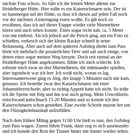
nächste Foto schoss. So fuhr ich die letzten Meter alleine zur
Heidelberger Hütte. Hier sollte es ein Kaiserschmarrn sein. Der ist
so hammergut auf der Hütte, so dass ich diesen auf jeden Fall noch
vor der nächsten Anstrengung essen wollte. Es gilt noch zu
erwähnen, dass ich auf dieser Etappe wieder viele Murmeltiere
hören und auch sehen konnte. Eines sogar recht nah, ca. 5 Meter
von mir entfernt. Als ich jedoch auf die Pirsch ging, um ein Foto zu
schießen, verkroch sich der kleine Racker schnell in seine
Behausung. Aber auch auf dem späteren Aufstieg direkt zum Pass
hörte ich mehrfach die possierlichen Tiere und sah auch einige, von
denen eines sogar meinen Weg kreuzte. Doch erst einmal an der
Heidelberger Hütte angekommen, fühlte ich mich schlecht. Ich
erfreute mich zwar an drei Murmeltieren, die miteinander spielten,
aber irgendwie war ich leer. Ich weiß nicht, woran es lag.
Interessanterweise ging es Jörg, der knapp 5 Minuten nach mir kam,
genauso. Ich bestellte zwar den Kaiserschmarrn mit einer
Johannisbeerschorle, aber so richtig Appetit hatte ich nicht. So teilte
ich die Speise mit Jörg und das war auch genug. Mein Unwohlsein,
entschwand jedochnach 15-20 Minuten und so konnte ich den
Kaiserschmarrn schon genießen. Eine zweite Schorle musste her um
den Flüssigkeitshaushalt aufzufüllen.
Nach dem frühen Mittag gegen 11:00 Uhr hieß es nun, den Aufstieg
zum Pass wagen. Zuerst führte Frank, dann zog es sich auseinander
und ich konnte den Rest der Truppe hinter mir immer wieder sehen.