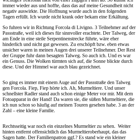
immer wieder aus und hoffte, dass das auf meine Gesundheit nicht
negativ auswirkte. Die Hoffnung wurde auch in den folgenden
Tagen erfüllt. Ich wurde nicht krank oder bekam eine Erkältung.
So fuhren wir in Richtung Forcola di Livigno. 3 Teilnehmer auf der
Passstraße, weil ich dieses für sinnvoller erachtete. Der Talweg, der
am Ende in eine steile Serpentinenstrecke führte, wäre eher
hinderlich und nicht gut gewesen. Zu erschöpft bzw. eben etwas
unsicher waren in meinen Augen drei unserer Teilnehmer. Der Rest
der Gruppe fuhr dann besagten Talweg. So auch ich. Und es war
ein Genuss. Die Wolken türmten sich auf, die Sonne blickte durch
diese. Und der Himmel war auch blau gezeichnet.
So ging es immer mit einem Auge auf der Passstraße den Talweg
gen Forcola. Fiep, Fiep hörte ich. Ah, Murmeltiere. Und unser
schnellster Radler stand auch schon einige Meter vor mir. Mit dem
Fotoapparat in der Hand! Da waren sie, die süßen Murmeltiere, die
ich nun schon so häufig auf meinen Touren gesehen habe. 3 an der
Zahl – eine kleine Familie.
Rechtsseitig war noch ein einzelnes Murmeltier zu sehen. Weiter
hinten entfernt offensichtlich das Murmeltieroberhaupt, das das
Sagen hatte. Der Familienpatron ggf.? Es stand wie ein kleiner