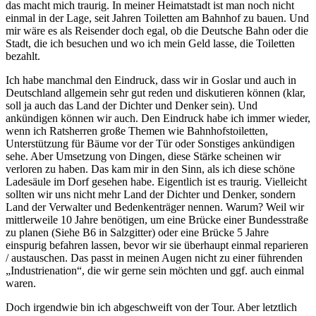
das macht mich traurig. In meiner Heimatstadt ist man noch nicht
einmal in der Lage, seit Jahren Toiletten am Bahnhof zu bauen. Und
mir wäre es als Reisender doch egal, ob die Deutsche Bahn oder die
Stadt, die ich besuchen und wo ich mein Geld lasse, die Toiletten
bezahlt.
Ich habe manchmal den Eindruck, dass wir in Goslar und auch in
Deutschland allgemein sehr gut reden und diskutieren können (klar,
soll ja auch das Land der Dichter und Denker sein). Und
ankündigen können wir auch. Den Eindruck habe ich immer wieder,
wenn ich Ratsherren große Themen wie Bahnhofstoiletten,
Unterstützung für Bäume vor der Tür oder Sonstiges ankündigen
sehe. Aber Umsetzung von Dingen, diese Stärke scheinen wir
verloren zu haben. Das kam mir in den Sinn, als ich diese schöne
Ladesäule im Dorf gesehen habe. Eigentlich ist es traurig. Vielleicht
sollten wir uns nicht mehr Land der Dichter und Denker, sondern
Land der Verwalter und Bedenkenträger nennen. Warum? Weil wir
mittlerweile 10 Jahre benötigen, um eine Brücke einer Bundesstraße
zu planen (Siehe B6 in Salzgitter) oder eine Brücke 5 Jahre
einspurig befahren lassen, bevor wir sie überhaupt einmal reparieren
/ austauschen. Das passt in meinen Augen nicht zu einer führenden
„Industrienation“, die wir gerne sein möchten und ggf. auch einmal
waren.
Doch irgendwie bin ich abgeschweift von der Tour. Aber letztlich