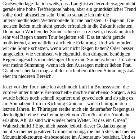
Großwetterlage. Ja, ich weiß, dass Langfristwettervorhersagen nicht
gerade eine hohe Trefferquote haben, aber ein grundsätzlicher Trend
sollte doch abzusehen sein. Und so schaute ich mir die
unterschiedlichsten Wettermodelle für die nächsten 10 Tage an. Die
meisten ließen mich nicht gerade erfreulich in die Zukunft schauen.
Denn nach Wochen der Sonne schien es so zu sein, dass dann doch
sehr viel Regen unsere Tour begleiten soll. Das ist nicht gerade
motivierend, aber natürlich auch eine Erfahrung. Und wie würden
wir die Sonne schätzen, wenn wir nicht Regen hätten? Oder besser
umgekehrt, wie vermissen wir eigentlich den dringend benötigten
Regen angesichts monatelanger Dürre und Sonnenschein? Trotzdem
war meine Stimmung -wenn ich den Aussagen meiner lieben Frau
Glauben schenken mag- auf der nach oben offenen Stimmungsskala
eher im niederen Bereich.
Kurz vor der Tour hatte ich auch noch Luft im Bremssystem, die
vordere unter hintere Bremsscheibe machte mir ebenso Sorgen. Also
wurde beides noch schnell repariert und gewechselt und ab ging es
am Sonnabend früh in Richtung Grainau – wie so häufig in den
letzten Jahren. In Thüringen ereilte mich ein dauerhafter Regenguss,
der lediglich eine Geschwindigkeit von 70km/h auf der Autobahn
erlaubte. Ah, da sind wir wieder beim Wetter. Ist das ein Omen?
Wahrscheinlich! Eigentlich passte jedoch dieser Gedankengang
nicht zu meiner positiven Grundstimmung, die mich stets auf meinen
Mountainbiketouren -insbesondere im Alpenraum- begleitet. Und es