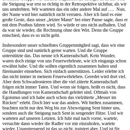
die Steigung war erst so richtig in der Retrospektive sichtbar, als wir
uns umdrehten. Wir warteten das ein oder andere Mal auf …. Nun,
der Name wird hier natürlich nicht verraten. Aber ich fand es eine
große Geste, dass unser „letzter Mann“ bei einer Pause sagte, dass er
mit dem Postbus fahren wird. So würde er uns nicht aufhalten. Und
da war sie wieder, die Rechnung ohne den Wirt. Denn die Gruppe
entschied, dass es so nicht geht.
Insbesondere unser schnellstes Gruppenmitglied sagt, dass wir eine
Gruppe sind und natürlich gerne warten. Und die Gruppe
unterstützte das. Das nenne ich Kameradschaft. Kein Wunder,
waren doch einige von uns Feuerwehrleute, wie ich eingangs schon
erwähnt habe. Und die sollten eigentlich zusammen halten und
füreinander einstehen. Sich einfach unterstützen. Leider erlebte ich
das nicht immer in meinem Feuerwehrleben. Geredet wird dort viel.
Aber dem Schwadronieren über die viel zitierte Kameradschaft
folgen nicht immer Taten. Und wenn sie folgen, heißt es nicht, dass
die Handlungen von Kameradschaft geleitet sind. Oftmals von
Egoismus und ich habe auch schon das vielzitierte „Messer im
Rücken“ erlebt. Doch hier war das anders. Wir hielten zusammen,
brachten nicht nur den Weg bis zur Abzweigung Sent hinter uns,
sondern auch die Steigung nach Sent in sengender Hitze. Und wir
warteten auf unseren Letzten. Ich fuhr mal nach vorne, wartete,
versuchte dann wieder die Radler vor mir einzuholen, wartete
wieder. Unanstrengend ist das so nicht, trainiert aber. Und ist für