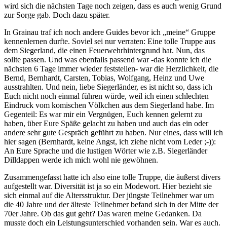
wird sich die nächsten Tage noch zeigen, dass es auch wenig Grund
zur Sorge gab. Doch dazu später.
In Grainau traf ich noch andere Guides bevor ich „meine“ Gruppe
kennenlernen durfte. Soviel sei nur verraten: Eine tolle Truppe aus
dem Siegerland, die einen Feuerwehrhintergrund hat. Nun, das
sollte passen. Und was ebenfalls passend war -das konnte ich die
nächsten 6 Tage immer wieder feststellen- war die Herzlichkeit, die
Bernd, Bernhardt, Carsten, Tobias, Wolfgang, Heinz und Uwe
ausstrahlten. Und nein, liebe Siegerländer, es ist nicht so, dass ich
Euch nicht noch einmal führen würde, weil ich einen schlechten
Eindruck vom komischen Völkchen aus dem Siegerland habe. Im
Gegenteil: Es war mir ein Vergnügen, Euch kennen gelernt zu
haben, über Eure Späße gelacht zu haben und auch das ein oder
andere sehr gute Gespräch geführt zu haben. Nur eines, dass will ich
hier sagen (Bernhardt, keine Angst, ich ziehe nicht vom Leder ;-)):
An Eure Sprache und die lustigen Wörter wie z.B. Siegerländer
Dilldappen werde ich mich wohl nie gewöhnen.
Zusammengefasst hatte ich also eine tolle Truppe, die äußerst divers
aufgestellt war. Diversität ist ja so ein Modewort. Hier bezieht sie
sich einmal auf die Altersstruktur. Der jüngste Teilnehmer war um
die 40 Jahre und der älteste Teilnehmer befand sich in der Mitte der
70er Jahre. Ob das gut geht? Das waren meine Gedanken. Da
musste doch ein Leistungsunterschied vorhanden sein. War es auch.