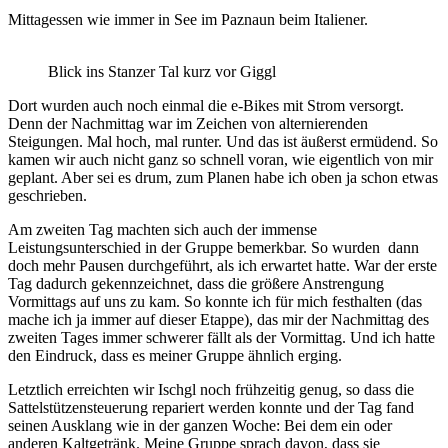
Mittagessen wie immer in See im Paznaun beim Italiener.
Blick ins Stanzer Tal kurz vor Giggl
Dort wurden auch noch einmal die e-Bikes mit Strom versorgt.
Denn der Nachmittag war im Zeichen von alternierenden
Steigungen. Mal hoch, mal runter. Und das ist äußerst ermüdend. So
kamen wir auch nicht ganz so schnell voran, wie eigentlich von mir
geplant. Aber sei es drum, zum Planen habe ich oben ja schon etwas
geschrieben.
Am zweiten Tag machten sich auch der immense
Leistungsunterschied in der Gruppe bemerkbar. So wurden dann
doch mehr Pausen durchgeführt, als ich erwartet hatte. War der erste
Tag dadurch gekennzeichnet, dass die größere Anstrengung
Vormittags auf uns zu kam. So konnte ich für mich festhalten (das
mache ich ja immer auf dieser Etappe), das mir der Nachmittag des
zweiten Tages immer schwerer fällt als der Vormittag. Und ich hatte
den Eindruck, dass es meiner Gruppe ähnlich erging.
Letztlich erreichten wir Ischgl noch frühzeitig genug, so dass die
Sattelstützensteuerung repariert werden konnte und der Tag fand
seinen Ausklang wie in der ganzen Woche: Bei dem ein oder
anderen Kaltgetränk. Meine Gruppe sprach davon, dass sie