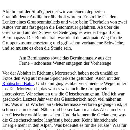
Abfahrt auf der Straße, bei der wir von einem depperten
Graubündener Audifahrer überholt wurden. Er streifte fast den
Lenker eines Gruppenmitglieds und wäre beim Überholen von zwei
Autos vor uns fast gegen die Betonmauer gefahren. Ab über die
Grenze und auf der Schweizer Seite ging es wieder bergauf zum
Berninapass. Der Berninatrail war nicht der adäquate Weg für die
Gruppenzusammensetzung und ggf. schon vorhandene Schwäche,
und so musste es eben die Straße sein.
Am Berninapass sowie das Berninamassiv aus der
Ferne – schönstes Wetter entgegen der Vorhersage
Vor der Abfahrt in Richtung Morteratsch haben noch unzählige
Fotos den Weg auf meine Speicherkarte gefunden. Auch mit der
Rhätischen Bahn
. Und dann ging es über verschiedene Wege runter
ins Tal. Morteratsch, das war es was auch die Gruppe sehr
interessierte. Wir schauten uns die Gletscherzunge an. Und ich war
geschockt. Letztes Jahr war das Gletscherloch noch viel näher an
uns. Was in 53 Wochen an Gletschermasse verloren gegangen ist, ist
schon erschreckend. Näher und besser kann man das Abschmelzen
der Gletscher wohl kaum sehen. Und da kamen die Gedanken, was
die Gletscherschmelze langfristig bedeutet: Keine hinreichende
Energie mehr in den Alpen. Was bedeutet es für die Flüsse? Was für