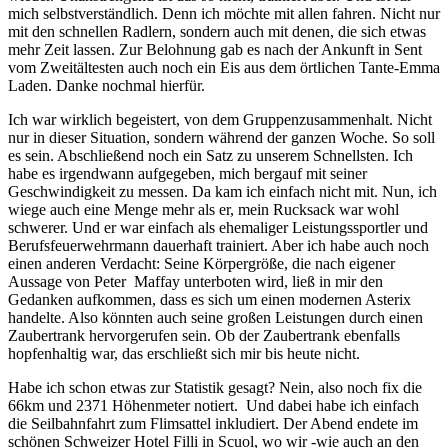
mich selbstverständlich. Denn ich möchte mit allen fahren. Nicht nur
mit den schnellen Radlern, sondern auch mit denen, die sich etwas
mehr Zeit lassen. Zur Belohnung gab es nach der Ankunft in Sent
vom Zweitältesten auch noch ein Eis aus dem örtlichen Tante-Emma
Laden. Danke nochmal hierfür.
Ich war wirklich begeistert, von dem Gruppenzusammenhalt. Nicht
nur in dieser Situation, sondern während der ganzen Woche. So soll
es sein. Abschließend noch ein Satz zu unserem Schnellsten. Ich
habe es irgendwann aufgegeben, mich bergauf mit seiner
Geschwindigkeit zu messen. Da kam ich einfach nicht mit. Nun, ich
wiege auch eine Menge mehr als er, mein Rucksack war wohl
schwerer. Und er war einfach als ehemaliger Leistungssportler und
Berufsfeuerwehrmann dauerhaft trainiert. Aber ich habe auch noch
einen anderen Verdacht: Seine Körpergröße, die nach eigener
Aussage von Peter Maffay unterboten wird, ließ in mir den
Gedanken aufkommen, dass es sich um einen modernen Asterix
handelte. Also könnten auch seine großen Leistungen durch einen
Zaubertrank hervorgerufen sein. Ob der Zaubertrank ebenfalls
hopfenhaltig war, das erschließt sich mir bis heute nicht.
Habe ich schon etwas zur Statistik gesagt? Nein, also noch fix die
66km und 2371 Höhenmeter notiert. Und dabei habe ich einfach
die Seilbahnfahrt zum Flimsattel inkludiert. Der Abend endete im
schönen Schweizer Hotel Filli in Scuol, wo wir -wie auch an den