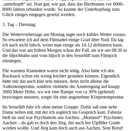
„unterhopft“ sei. Nun gut, wie gut, dass das Bierbrauen vor 6000-
8000 Jahren erfunden wurde. So konnte der Unterhopfung zum
Glück einiges entgegen gesetzt werden.
3. Tag – Dienstag:
Die Wettervorhersage am Montag sagte noch kühles Wetter voraus.
So erwartete ich auf dem Flimsattel einige Grad über Null. Da lag
ich auch nicht falsch, wenn man einige als 10-12 definieren kann.
Und das war am frühen Morgen schon der Fall, als wir um 08:30 in
die Idjochbahn und vom Idjoch in den Sessellift zum Flimjoch
einstiegen.
Die warmen Klamotten waren nicht nötig. Also hätte ich den
Rucksack schon ein wenig leichter gestalten können. Eigentlich
hätte mir das auch klar sein müssen, denn nicht alleine die
Außentemperatur, sondern vielmehr die Anstrengung auf knapp
3000 Meter Höhe, wo wir eine Rampe von ca 30% (gehend)
bezwingen mussten, sorgte für eine angenehme Körpertemperatur.
Im Sessellift fuhr ich ohne meine Gruppe. Dafür saß eine nette
Dame neben mir, mit der ich sogleich ins Gespräch kam. Fabiola
hieß sie und war Psychiaterin aus Aachen. „Moment!“ Psychiater,
Aachen – da gab es doch den Jörg, der auch bei UlpBike Guide
werden wollte. Und Jörg kam doch auch aus Aachen. Sein Beruf: