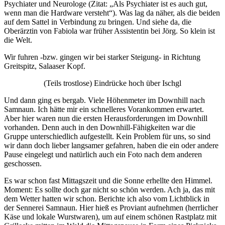
Psychiater und Neurologe (Zitat: „Als Psychiater ist es auch gut,
wenn man die Hardware versteht“). Was lag da näher, als die beiden
auf dem Sattel in Verbindung zu bringen. Und siehe da, die
Oberärztin von Fabiola war früher Assistentin bei Jörg. So klein ist
die Welt.
Wir fuhren -bzw. gingen wir bei starker Steigung- in Richtung
Greitspitz, Salaaser Kopf.
(Teils trostlose) Eindrücke hoch über Ischgl
Und dann ging es bergab. Viele Höhenmeter im Downhill nach
Samnaun. Ich hätte mir ein schnelleres Vorankommen erwartet.
Aber hier waren nun die ersten Herausforderungen im Downhill
vorhanden. Denn auch in den Downhill-Fähigkeiten war die
Gruppe unterschiedlich aufgestellt. Kein Problem für uns, so sind
wir dann doch lieber langsamer gefahren, haben die ein oder andere
Pause eingelegt und natürlich auch ein Foto nach dem anderen
geschossen.
Es war schon fast Mittagszeit und die Sonne erhellte den Himmel.
Moment: Es sollte doch gar nicht so schön werden. Ach ja, das mit
dem Wetter hatten wir schon. Berichte ich also vom Lichtblick in
der Sennerei Samnaun. Hier hieß es Proviant aufnehmen (herrlicher
Käse und lokale Wurstwaren), um auf einem schönen Rastplatz mit