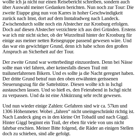
wollte ich ja nicht nur einen Reisebericht schreiben, sondern auch
über Auswahl meiner Gedanken berichten. Nun noch zur Tour: Die
zweite Etappe ging nun von Karres in hoher Geschwindigkeit
zurück nach Imst, dort auf dem Inntalradweg nach Landeck.
Zwischendurch sollte noch ein Abstecher zur Kronburg erfolgen.
Doch auf diesen Abstecher verzichtete ich aus drei Gründen. Erstens
war ich mir nicht sicher, ob der Wurzeltrail hinter der Kronburg für
einige aus meiner netten Reisegruppe passend gewesen wäre. Und
das war ein gewichtiger Grund, denn ich habe schon den großen
Anspruch an Sicherheit auf der Tour.
Der zweite Grund war wetterbedingt einzuordnen. Denn bei Nässe
sollte man viel fahren, aber keinesfalls diesen Trail mit
trailunerfahrenen Bikern. Und es sollte ja die Nacht geregnet haben.
Der dritte Grund betraf nun den oben erwähnten gerissenen
Steuerungszug für die Sattelstütze. Diesen wollte ich in Ischgl
austauschen lassen. Und so hieß es, den Feierabend in Ischgl nicht
zu verpassen. Und da ist eine Abkürzung sehr recht gewesen.
Und nun wieder einige Zahlen: Gefahren sind wir ca. 57km und
1306 Höhenmeter. Wobei „fahren“ nicht uneingeschränkt richtig ist.
Nach Landeck ging es in den kleine Ort Tobadil und nach Giggl.
Hinter Giggl beginnt ein Trail, der eben für viele von uns nicht
fahrbar erschien. Meiner Bitte folgend, die Räder an einigen Stellen
doch zu schieben, sind alle gefolgt.