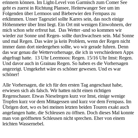
erinnern können. Im Light-Level von Garmisch zum Comer See
geht es zuerst in Richtung Plansee, Heiterwanger See um im
Folgenden über Lermoos und Bieberwier den Fernpass zu
erklimmen. Unser Tagesziel sollte Karres sein, das noch einige
Höhenmeter über Imst liegt. Ein Ort mit wenigen Einwohnern, der
mich schon sehr erfreut hat. Das Wetter -und so kommen wir
wieder zur Sonne und Regen- sollte durchwachsen sein. Mal Sonne
und mal Regen. Das wäre ja kein Problem, wenn der Regen nicht
immer dann dort niedergehen sollte, wo wir gerade fuhren. Denn
das war genau die Wettervorhersage, die ich in verschiedenen Apps
abgefragt hatte. 13 Uhr Leermoos: Regen. 15/16 Uhr Imst: Regen.
Und davor auch in Grainau Regen. So haben es die Vorhersagen
angezeigt. Umgekehrt wäre es schöner gewesen. Und es war
schöner!
Alle Vorhersagen, die ich für den ersten Tag angeschaut habe,
erwiesen sich als falsch. Wir hatten nicht einen richtigen
Regenschauer. Etwas Nieselregen kurz vor Imst, einige wenige
Tropfen kurz vor dem Mittagessen und kurz vor dem Fernpass. Im
Übrigen dort, wo es bei meinen letzten beiden Touren exakt auch
angefangen hatte, die Schleusen zu öffnen. Doch dieses Mal konnte
man von geöffneten Schleusen nicht sprechen. Eher von einem
leichten Wassernebel.