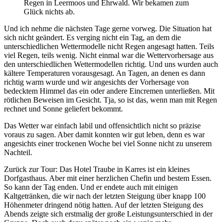
Regen in Leermoos und Ehrwald. Wir bekamen zum
Glück nichts ab.
Und ich nehme die nächsten Tage gerne vorweg. Die Situation hat
sich nicht geändert. Es verging nicht ein Tag, an dem die
unterschiedlichen Wettermodelle nicht Regen angesagt hatten. Teils
viel Regen, teils wenig. Nicht einmal war die Wettervorhersage aus
den unterschiedlichen Wettermodellen richtig. Und uns wurden auch
kältere Temperaturen vorausgesagt. An Tagen, an denen es dann
richtig warm wurde und wir angesichts der Vorhersage von
bedecktem Himmel das ein oder andere Eincremen unterließen. Mit
rötlichen Beweisen im Gesicht. Tja, so ist das, wenn man mit Regen
rechnet und Sonne geliefert bekommt.
Das Wetter war einfach labil und offensichtlich nicht so präzise
voraus zu sagen. Aber damit konnten wir gut leben, denn es war
angesichts einer trockenen Woche bei viel Sonne nicht zu unserem
Nachteil.
Zurück zur Tour: Das Hotel Traube in Karres ist ein kleines
Dorfgasthaus. Aber mit einer herzlichen Chefin und bestem Essen.
So kann der Tag enden. Und er endete auch mit einigen
Kaltgetränken, die wir nach der letzten Steigung über knapp 100
Höhenmeter dringend nötig hatten. Auf der letzten Steigung des
Abends zeigte sich erstmalig der große Leistungsunterschied in der