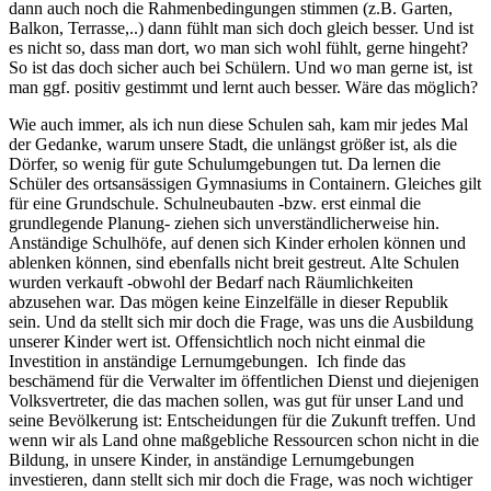
dann auch noch die Rahmenbedingungen stimmen (z.B. Garten,
Balkon, Terrasse,..) dann fühlt man sich doch gleich besser. Und ist
es nicht so, dass man dort, wo man sich wohl fühlt, gerne hingeht?
So ist das doch sicher auch bei Schülern. Und wo man gerne ist, ist
man ggf. positiv gestimmt und lernt auch besser. Wäre das möglich?
Wie auch immer, als ich nun diese Schulen sah, kam mir jedes Mal
der Gedanke, warum unsere Stadt, die unlängst größer ist, als die
Dörfer, so wenig für gute Schulumgebungen tut. Da lernen die
Schüler des ortsansässigen Gymnasiums in Containern. Gleiches gilt
für eine Grundschule. Schulneubauten -bzw. erst einmal die
grundlegende Planung- ziehen sich unverständlicherweise hin.
Anständige Schulhöfe, auf denen sich Kinder erholen können und
ablenken können, sind ebenfalls nicht breit gestreut. Alte Schulen
wurden verkauft -obwohl der Bedarf nach Räumlichkeiten
abzusehen war. Das mögen keine Einzelfälle in dieser Republik
sein. Und da stellt sich mir doch die Frage, was uns die Ausbildung
unserer Kinder wert ist. Offensichtlich noch nicht einmal die
Investition in anständige Lernumgebungen. Ich finde das
beschämend für die Verwalter im öffentlichen Dienst und diejenigen
Volksvertreter, die das machen sollen, was gut für unser Land und
seine Bevölkerung ist: Entscheidungen für die Zukunft treffen. Und
wenn wir als Land ohne maßgebliche Ressourcen schon nicht in die
Bildung, in unsere Kinder, in anständige Lernumgebungen
investieren, dann stellt sich mir doch die Frage, was noch wichtiger