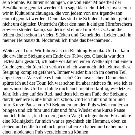
sein könnte. Kultureinrichtungen, die von einer Minderheit der
Bevölkerung genutzt werden? Ich sage klar nein. Lieber investieren
wir in Kultureinrichtungen, die von jedem von uns irgendwann
einmal genutzt werden. Denn das sind die Schulen. Und hier geht es
nicht um digitalen Unterricht (über den man lt einigen Hirnforschern
sowieso streiten kann), sondern erst einmal um Basics. Und die
fehlen doch schon in vielen Städten und Gemeinden. Leider auch in
meiner Heimatstadt. Nochmal: Ich finde das beschämend.
Weiter zur Tour: Wir fuhren also in Richtung Forcola. Und da kam
die erwähnte Steigung am Ende des Talweges. Claudia war dort
letztes Jahr gestürzt, ich hatte vor Jahren einen Wettkampf mit einem
Guide gemacht (den ich verlor) und ich war noch nicht einmal diese
Steigung komplett gefahren. Immer wieder bin ich im oberen Teil
abgestiegen. Wie sollte es heute sein? Genauso sicher. Denn eines
spürte ich auf der Tour. Ich war schon fit, aber nicht so fit, wie ich es
mir wünschte. Und ich fühlte mich auch nicht so kräftig, wie letztes
Jahr. Ich stieg auf das Rad, nachdem ich es am Fuße der Steigung
durch mehrere Kühe hindurch schob. Und ich fuhr und fuhr und
fuhr. Kurze Pause von 30 Sekunden um den Puls wieder runter zu
bringen und ich fuhr und fuhr und fuhr. Wieder eine kurze Pause
und ich fuhr. Ja, ich bin den ganzen Weg hoch gefahren. Für andere
eine Kleinigkeit, für mich war es psychisch ein Hammer, oben zu
stehen und endlich mal nicht geschoben zu haben und dabei noch
einen moderaten Puls verzeichnen zu können.