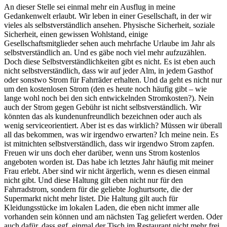
An dieser Stelle sei einmal mehr ein Ausflug in meine
Gedankenwelt erlaubt. Wir leben in einer Gesellschaft, in der wir
vieles als selbstverständlich ansehen. Physische Sicherheit, soziale
Sicherheit, einen gewissen Wohlstand, einige
Gesellschaftsmitglieder sehen auch mehrfache Urlaube im Jahr als
selbstverständlich an. Und es gäbe noch viel mehr aufzuzählen.
Doch diese Selbstverständlichkeiten gibt es nicht. Es ist eben auch
nicht selbstverständlich, dass wir auf jeder Alm, in jedem Gasthof
oder sonstwo Strom für Fahrräder erhalten. Und da geht es nicht nur
um den kostenlosen Strom (den es heute noch häufig gibt – wie
lange wohl noch bei den sich entwickelnden Stromkosten?). Nein
auch der Strom gegen Gebühr ist nicht selbstverständlich. Wir
könnten das als kundenunfreundlich bezeichnen oder auch als
wenig serviceorientiert. Aber ist es das wirklich? Müssen wir überall
all das bekommen, was wir irgendwo erwarten? Ich meine nein. Es
ist mitnichten selbstverständlich, dass wir irgendwo Strom zapfen.
Freuen wir uns doch eher darüber, wenn uns Strom kostenlos
angeboten worden ist. Das habe ich letztes Jahr häufig mit meiner
Frau erlebt. Aber sind wir nicht ärgerlich, wenn es diesen einmal
nicht gibt. Und diese Haltung gilt eben nicht nur für den
Fahrradstrom, sondern für die geliebte Joghurtsorte, die der
Supermarkt nicht mehr listet. Die Haltung gilt auch für
Kleidungsstücke im lokalen Laden, die eben nicht immer alle
vorhanden sein können und am nächsten Tag geliefert werden. Oder
auch dafür, dass ggf. einmal der Tisch im Restaurant nicht mehr frei