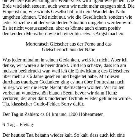
die weitere Entwicklung des Wetters? Es wird irgendwie gehen. Die
Erde wird sich steuern, auch wenn wir nicht mehr zugegen sind. Die
Frage ist nur, wie wir als Gesellschaft mit dem Wandel der Natur
umgehen können. Und nicht nur, wie die Gesellschaft, sondern wie
jeder Einzelne mit der veränderten Situation umgehen werden wird.
Es ist nicht vorauszusehen, aber es könnte auch einem positiv
denkendem Menschen -wie ich einer bin- etwas Angst machen.
Morteratsch Gletscher aus der Ferne und das
Gletscherloch aus der Nähe
Was jeder mitnahm in seinen Gedanken, weiß ich nicht. Aber ich
denke, wir waren alle beeindruckt. Und ich schätze, dass ich am
meisten beeindruckt war, weil ich die Entwicklung des Gletschers
über mehr als 6 Jahre gesehen und begleitet habe. Mit diesen
durchaus traurigen Gedanken ging es nun über Pontresina nach
Surlej, wo wir die letzte Nacht übernachten wollten. Wir rollten
vorbei an wunderschön blauen Seen, bevor wir dann Heinz
verloren, der aber dank moderner Technik wieder gefunden wurde.
Tja, klassischer Guide-Fehler. Sorry dafür.
Der Tag in Zahlen: ca 61 km und 1200 Höhenmeter.
6. Tag – Freitag:
Der heutige Tag begann wieder kalt. So kalt, dass auch ich eine