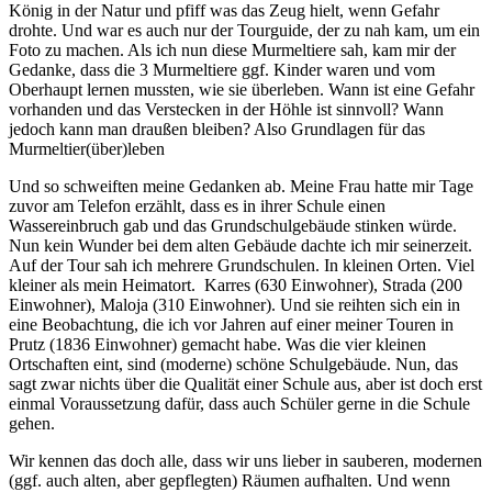
König in der Natur und pfiff was das Zeug hielt, wenn Gefahr
drohte. Und war es auch nur der Tourguide, der zu nah kam, um ein
Foto zu machen. Als ich nun diese Murmeltiere sah, kam mir der
Gedanke, dass die 3 Murmeltiere ggf. Kinder waren und vom
Oberhaupt lernen mussten, wie sie überleben. Wann ist eine Gefahr
vorhanden und das Verstecken in der Höhle ist sinnvoll? Wann
jedoch kann man draußen bleiben? Also Grundlagen für das
Murmeltier(über)leben
Und so schweiften meine Gedanken ab. Meine Frau hatte mir Tage
zuvor am Telefon erzählt, dass es in ihrer Schule einen
Wassereinbruch gab und das Grundschulgebäude stinken würde.
Nun kein Wunder bei dem alten Gebäude dachte ich mir seinerzeit.
Auf der Tour sah ich mehrere Grundschulen. In kleinen Orten. Viel
kleiner als mein Heimatort. Karres (630 Einwohner), Strada (200
Einwohner), Maloja (310 Einwohner). Und sie reihten sich ein in
eine Beobachtung, die ich vor Jahren auf einer meiner Touren in
Prutz (1836 Einwohner) gemacht habe. Was die vier kleinen
Ortschaften eint, sind (moderne) schöne Schulgebäude. Nun, das
sagt zwar nichts über die Qualität einer Schule aus, aber ist doch erst
einmal Voraussetzung dafür, dass auch Schüler gerne in die Schule
gehen.
Wir kennen das doch alle, dass wir uns lieber in sauberen, modernen
(ggf. auch alten, aber gepflegten) Räumen aufhalten. Und wenn