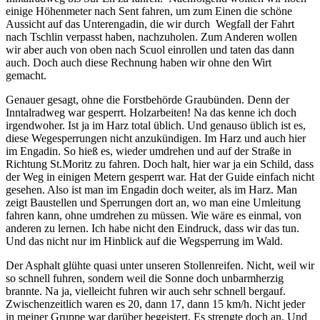
einige Höhenmeter nach Sent fahren, um zum Einen die schöne
Aussicht auf das Unterengadin, die wir durch Wegfall der Fahrt
nach Tschlin verpasst haben, nachzuholen. Zum Anderen wollen
wir aber auch von oben nach Scuol einrollen und taten das dann
auch. Doch auch diese Rechnung haben wir ohne den Wirt
gemacht.
Genauer gesagt, ohne die Forstbehörde Graubünden. Denn der
Inntalradweg war gesperrt. Holzarbeiten! Na das kenne ich doch
irgendwoher. Ist ja im Harz total üblich. Und genauso üblich ist es,
diese Wegesperrungen nicht anzukündigen. Im Harz und auch hier
im Engadin. So hieß es, wieder umdrehen und auf der Straße in
Richtung St.Moritz zu fahren. Doch halt, hier war ja ein Schild, dass
der Weg in einigen Metern gesperrt war. Hat der Guide einfach nicht
gesehen. Also ist man im Engadin doch weiter, als im Harz. Man
zeigt Baustellen und Sperrungen dort an, wo man eine Umleitung
fahren kann, ohne umdrehen zu müssen. Wie wäre es einmal, von
anderen zu lernen. Ich habe nicht den Eindruck, dass wir das tun.
Und das nicht nur im Hinblick auf die Wegsperrung im Wald.
Der Asphalt glühte quasi unter unseren Stollenreifen. Nicht, weil wir
so schnell fuhren, sondern weil die Sonne doch unbarmherzig
brannte. Na ja, vielleicht fuhren wir auch sehr schnell bergauf.
Zwischenzeitlich waren es 20, dann 17, dann 15 km/h. Nicht jeder
in meiner Gruppe war darüber begeistert. Es strengte doch an. Und