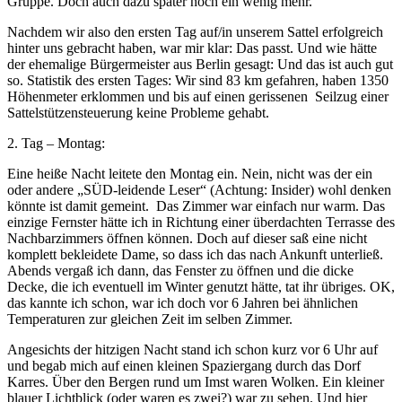
Gruppe. Doch auch dazu später noch ein wenig mehr.
Nachdem wir also den ersten Tag auf/in unserem Sattel erfolgreich
hinter uns gebracht haben, war mir klar: Das passt. Und wie hätte
der ehemalige Bürgermeister aus Berlin gesagt: Und das ist auch gut
so. Statistik des ersten Tages: Wir sind 83 km gefahren, haben 1350
Höhenmeter erklommen und bis auf einen gerissenen Seilzug einer
Sattelstützensteuerung keine Probleme gehabt.
2. Tag – Montag:
Eine heiße Nacht leitete den Montag ein. Nein, nicht was der ein
oder andere „SÜD-leidende Leser“ (Achtung: Insider) wohl denken
könnte ist damit gemeint. Das Zimmer war einfach nur warm. Das
einzige Fernster hätte ich in Richtung einer überdachten Terrasse des
Nachbarzimmers öffnen können. Doch auf dieser saß eine nicht
komplett bekleidete Dame, so dass ich das nach Ankunft unterließ.
Abends vergaß ich dann, das Fenster zu öffnen und die dicke
Decke, die ich eventuell im Winter genutzt hätte, tat ihr übriges. OK,
das kannte ich schon, war ich doch vor 6 Jahren bei ähnlichen
Temperaturen zur gleichen Zeit im selben Zimmer.
Angesichts der hitzigen Nacht stand ich schon kurz vor 6 Uhr auf
und begab mich auf einen kleinen Spaziergang durch das Dorf
Karres. Über den Bergen rund um Imst waren Wolken. Ein kleiner
blauer Lichtblick (oder waren es zwei?) war zu sehen. Und hier