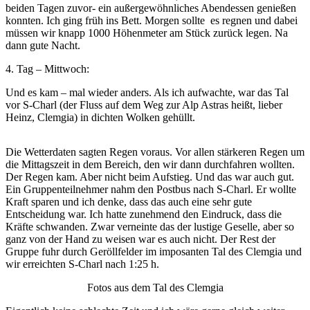
beiden Tagen zuvor- ein außergewöhnliches Abendessen genießen
konnten. Ich ging früh ins Bett. Morgen sollte es regnen und dabei
müssen wir knapp 1000 Höhenmeter am Stück zurück legen. Na
dann gute Nacht.
4. Tag – Mittwoch:
Und es kam – mal wieder anders. Als ich aufwachte, war das Tal
vor S-Charl (der Fluss auf dem Weg zur Alp Astras heißt, lieber
Heinz, Clemgia) in dichten Wolken gehüllt.
Die Wetterdaten sagten Regen voraus. Vor allen stärkeren Regen um
die Mittagszeit in dem Bereich, den wir dann durchfahren wollten.
Der Regen kam. Aber nicht beim Aufstieg. Und das war auch gut.
Ein Gruppenteilnehmer nahm den Postbus nach S-Charl. Er wollte
Kraft sparen und ich denke, dass das auch eine sehr gute
Entscheidung war. Ich hatte zunehmend den Eindruck, dass die
Kräfte schwanden. Zwar verneinte das der lustige Geselle, aber so
ganz von der Hand zu weisen war es auch nicht. Der Rest der
Gruppe fuhr durch Geröllfelder im imposanten Tal des Clemgia und
wir erreichten S-Charl nach 1:25 h.
Fotos aus dem Tal des Clemgia