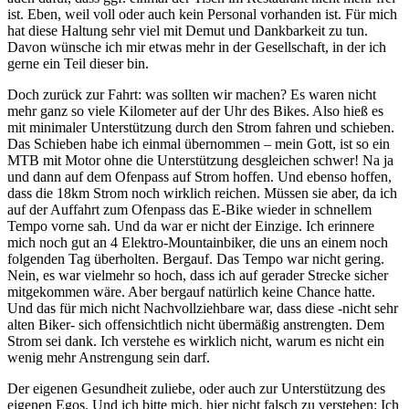
ist. Eben, weil voll oder auch kein Personal vorhanden ist. Für mich
hat diese Haltung sehr viel mit Demut und Dankbarkeit zu tun.
Davon wünsche ich mir etwas mehr in der Gesellschaft, in der ich
gerne ein Teil dieser bin.
Doch zurück zur Fahrt: was sollten wir machen? Es waren nicht
mehr ganz so viele Kilometer auf der Uhr des Bikes. Also hieß es
mit minimaler Unterstützung durch den Strom fahren und schieben.
Das Schieben habe ich einmal übernommen – mein Gott, ist so ein
MTB mit Motor ohne die Unterstützung desgleichen schwer! Na ja
und dann auf dem Ofenpass auf Strom hoffen. Und ebenso hoffen,
dass die 18km Strom noch wirklich reichen. Müssen sie aber, da ich
auf der Auffahrt zum Ofenpass das E-Bike wieder in schnellem
Tempo vorne sah. Und da war er nicht der Einzige. Ich erinnere
mich noch gut an 4 Elektro-Mountainbiker, die uns an einem noch
folgenden Tag überholten. Bergauf. Das Tempo war nicht gering.
Nein, es war vielmehr so hoch, dass ich auf gerader Strecke sicher
mitgekommen wäre. Aber bergauf natürlich keine Chance hatte.
Und das für mich nicht Nachvollziehbare war, dass diese -nicht sehr
alten Biker- sich offensichtlich nicht übermäßig anstrengten. Dem
Strom sei dank. Ich verstehe es wirklich nicht, warum es nicht ein
wenig mehr Anstrengung sein darf.
Der eigenen Gesundheit zuliebe, oder auch zur Unterstützung des
eigenen Egos. Und ich bitte mich, hier nicht falsch zu verstehen: Ich