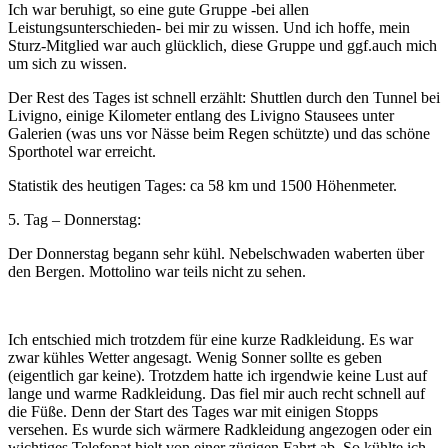
Ich war beruhigt, so eine gute Gruppe -bei allen
Leistungsunterschieden- bei mir zu wissen. Und ich hoffe, mein
Sturz-Mitglied war auch glücklich, diese Gruppe und ggf.auch mich
um sich zu wissen.
Der Rest des Tages ist schnell erzählt: Shuttlen durch den Tunnel bei
Livigno, einige Kilometer entlang des Livigno Stausees unter
Galerien (was uns vor Nässe beim Regen schützte) und das schöne
Sporthotel war erreicht.
Statistik des heutigen Tages: ca 58 km und 1500 Höhenmeter.
5. Tag – Donnerstag:
Der Donnerstag begann sehr kühl. Nebelschwaden waberten über
den Bergen. Mottolino war teils nicht zu sehen.
Ich entschied mich trotzdem für eine kurze Radkleidung. Es war
zwar kühles Wetter angesagt. Wenig Sonner sollte es geben
(eigentlich gar keine). Trotzdem hatte ich irgendwie keine Lust auf
lange und warme Radkleidung. Das fiel mir auch recht schnell auf
die Füße. Denn der Start des Tages war mit einigen Stopps
versehen. Es wurde sich wärmere Radkleidung angezogen oder ein
wichtiges Telefonat hielt von einer zügigen Fahrt ab. So kühlte ich