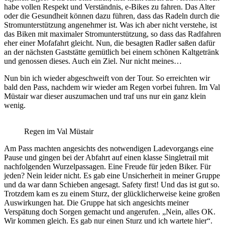
habe vollen Respekt und Verständnis, e-Bikes zu fahren. Das Alter
oder die Gesundheit können dazu führen, dass das Radeln durch die
Stromunterstützung angenehmer ist. Was ich aber nicht verstehe, ist
das Biken mit maximaler Stromunterstützung, so dass das Radfahren
eher einer Mofafahrt gleicht. Nun, die besagten Radler saßen dafür
an der nächsten Gaststätte gemütlich bei einem schönen Kaltgetränk
und genossen dieses. Auch ein Ziel. Nur nicht meines…
Nun bin ich wieder abgeschweift von der Tour. So erreichten wir
bald den Pass, nachdem wir wieder am Regen vorbei fuhren. Im Val
Müstair war dieser auszumachen und traf uns nur ein ganz klein
wenig.
Regen im Val Müstair
Am Pass machten angesichts des notwendigen Ladevorgangs eine
Pause und gingen bei der Abfahrt auf einen klasse Singletrail mit
nachfolgenden Wurzelpassagen. Eine Freude für jeden Biker. Für
jeden? Nein leider nicht. Es gab eine Unsicherheit in meiner Gruppe
und da war dann Schieben angesagt. Safety first! Und das ist gut so.
Trotzdem kam es zu einem Sturz, der glücklicherweise keine großen
Auswirkungen hat. Die Gruppe hat sich angesichts meiner
Verspätung doch Sorgen gemacht und angerufen. „Nein, alles OK.
Wir kommen gleich. Es gab nur einen Sturz und ich wartete hier“.