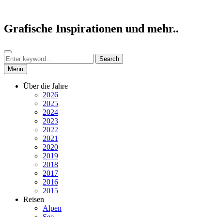
Skip
to
content
Grafische Inspirationen und mehr..
Search
Search
Search
for:
Menu
Über die Jahre
2026
2025
2024
2023
2022
2021
2020
2019
2018
2017
2016
2015
Reisen
Alpen
See