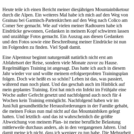
Heute teile ich einen Bericht meiner diesjährigen Mountainbiketour
durch die Alpen. Ein weiteres Mal habe ich mich auf den Weg von
Grainau bei Garmisch-Partenkirchen auf den Weg nach Colico am
Comer See gemacht. Wie auf vielen meiner Radtouren habe ich
Eindrücke gewonnen, Gedanken in meinem Kopf schwirren lassen
und unzählige Fotos gemacht. Ein Auszug aus diesen Gedanken
und den Fotos sowie eine Beschreibung meiner Eindrücke ist nun
im Folgenden zu finden. Viel Spaß damit.
Eine Alpentour beginnt naturgemäß natürlich nicht erst am
Abfahrtsort der Reise, sondern viele Monate zuvor zu Hause.
Regelmäßiges Training ist angesagt. Das hatte ich auch in diesem
Jahr wieder vor und wollte meinem erfolgserprobten Trainingsplan
folgen. Doch wie heißt es so schön? Leben ist das, was passiert,
während man noch plant. Und das geschah auch im Hinblick auf
mein geplantes Training. Erst hat mich ein Infekt im Frühjahr eine
Woche außer Gefecht gesetzt und nachfolgend auch noch für 4
Wochen kein Training ermöglicht. Nachfolgend haben wir im
Juni/Juli gesundheitliche Herausforderungen in der Familie gehabt,
die meinen Fokus nun mal nicht auf das Mountainbiken gelegt
hatten. Und letztlich -und das ist wahrscheinlich die größte
Abweichung von meinem Plan- ist meine berufliche Belastung
mittlerweile durchaus anders, als in den vergangenen Jahren. Und
damit meine ich nicht, dass ich weniger zu tun habe. Die Mehrarbeit