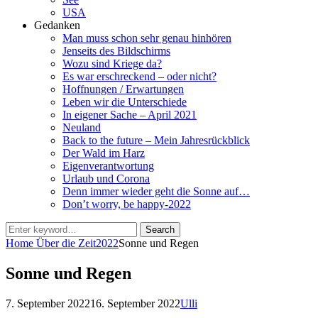
USA
Gedanken
Man muss schon sehr genau hinhören
Jenseits des Bildschirms
Wozu sind Kriege da?
Es war erschreckend – oder nicht?
Hoffnungen / Erwartungen
Leben wir die Unterschiede
In eigener Sache – April 2021
Neuland
Back to the future – Mein Jahresrückblick
Der Wald im Harz
Eigenverantwortung
Urlaub und Corona
Denn immer wieder geht die Sonne auf…
Don’t worry, be happy-2022
Search
Search
for:
Home
Über die Zeit
2022
Sonne und Regen
Sonne und Regen
Posted
by
7. September 2022
16. September 2022
Ulli
on