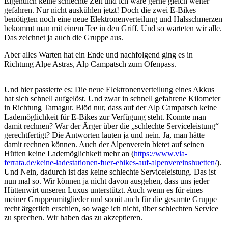
Eigentlich keine schlechte Zeit und ich wäre gerne gleich weiter
gefahren. Nur nicht auskühlen jetzt! Doch die zwei E-Bikes
benötigten noch eine neue Elektronenverteilung und Halsschmerzen
bekommt man mit einem Tee in den Griff. Und so warteten wir alle.
Das zeichnet ja auch die Gruppe aus.
Aber alles Warten hat ein Ende und nachfolgend ging es in
Richtung Alpe Astras, Alp Campatsch zum Ofenpass.
Und hier passierte es: Die neue Elektronenverteilung eines Akkus
hat sich schnell aufgelöst. Und zwar in schnell gefahrene Kilometer
in Richtung Tamagur. Blöd nur, dass auf der Alp Campatsch keine
Lademöglichkeit für E-Bikes zur Verfügung steht. Konnte man
damit rechnen? War der Ärger über die „schlechte Serviceleistung“
gerechtfertigt? Die Antworten lauten ja und nein. Ja, man hätte
damit rechnen können. Auch der Alpenverein bietet auf seinen
Hütten keine Lademöglichkeit mehr an (
https://www.via-
ferrata.de/keine-ladestationen-fuer-ebikes-auf-alpenvereinshuetten/
).
Und Nein, dadurch ist das keine schlechte Serviceleistung. Das ist
nun mal so. Wir können ja nicht davon ausgehen, dass uns jeder
Hüttenwirt unseren Luxus unterstützt. Auch wenn es für eines
meiner Gruppenmitglieder und somit auch für die gesamte Gruppe
recht ärgerlich erschien, so wage ich nicht, über schlechten Service
zu sprechen. Wir haben das zu akzeptieren.