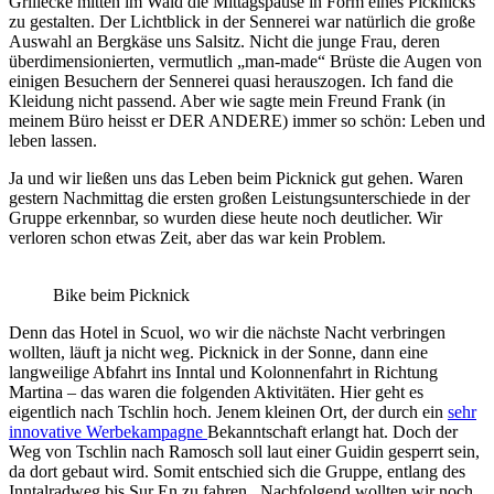
Grillecke mitten im Wald die Mittagspause in Form eines Picknicks
zu gestalten. Der Lichtblick in der Sennerei war natürlich die große
Auswahl an Bergkäse uns Salsitz. Nicht die junge Frau, deren
überdimensionierten, vermutlich „man-made“ Brüste die Augen von
einigen Besuchern der Sennerei quasi herauszogen. Ich fand die
Kleidung nicht passend. Aber wie sagte mein Freund Frank (in
meinem Büro heisst er DER ANDERE) immer so schön: Leben und
leben lassen.
Ja und wir ließen uns das Leben beim Picknick gut gehen. Waren
gestern Nachmittag die ersten großen Leistungsunterschiede in der
Gruppe erkennbar, so wurden diese heute noch deutlicher. Wir
verloren schon etwas Zeit, aber das war kein Problem.
Bike beim Picknick
Denn das Hotel in Scuol, wo wir die nächste Nacht verbringen
wollten, läuft ja nicht weg. Picknick in der Sonne, dann eine
langweilige Abfahrt ins Inntal und Kolonnenfahrt in Richtung
Martina – das waren die folgenden Aktivitäten. Hier geht es
eigentlich nach Tschlin hoch. Jenem kleinen Ort, der durch ein
sehr
innovative Werbekampagne
Bekanntschaft erlangt hat. Doch der
Weg von Tschlin nach Ramosch soll laut einer Guidin gesperrt sein,
da dort gebaut wird. Somit entschied sich die Gruppe, entlang des
Inntalradweg bis Sur En zu fahren. Nachfolgend wollten wir noch