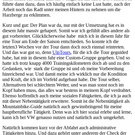
führte dann dazu, dass ich häufig einfach keine Lust hatte, nach der
Arbeit noch das Radl unter meinen Hintern zu nehmen um die
Harzberge zu erklimmen.
Kurz und gut: Der Plan war da, nur mit der Umsetzung hat es in
diesem Jahr massiv gehapert. Somit war ich gefühlt alles andere als
gut vorbereitet. Glücklicherweise habe mich ich in diesem Jahr für
eine Tour am Ende der Saison entschieden. So konnte ich die
letzten3 Wochen vor der Tour dann doch noch einmal reintreten.
Und das war gut so, denn
UlpTours
, für die ich die Tour geguided
habe, hat mir in diesem Jahr eine Custom-Gruppe gegeben. Und so
hatte ich trotz knapp 4000 Trainingskilometern doch ab und zu den
Gedanken, wie stark die Gruppe ist und ob meine Vorbereitung
hinreichend war. Und damit meine ich wirklich nur die Kondition
und Kraft, die ich im Vorfeld aufgebaut habe. Die Tour selber,
Alternativen bei schlechtem Wetter, und was man sonst noch im
Kopf haben muss, das alles war bestens in meinem Kopf verdrahtet.
Ebenso hoffentlich auch meine sozialen Fähigkeiten, die ich ja auch
mit dieser Nebentätigkeit erweitere. Somit ist die Nebentätigkeit als
Mountainbike-Guide natürlich auch gewinnbringend für meine
hauptberufliche Tätigkeit. Denn was ich hier sozial erlebe und lerne,
kann ich bei VW genauso nutzen und natürlich auch umgekehrt.
Natürlich kommen kurz vor der Abfahrt auch administrative
Tätigkeiten hinzu. Und dazu gehört unter anderem der Check der