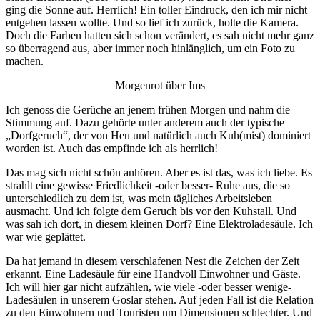
ging die Sonne auf. Herrlich! Ein toller Eindruck, den ich mir nicht
entgehen lassen wollte. Und so lief ich zurück, holte die Kamera.
Doch die Farben hatten sich schon verändert, es sah nicht mehr ganz
so überragend aus, aber immer noch hinlänglich, um ein Foto zu
machen.
Morgenrot über Ims
Ich genoss die Gerüche an jenem frühen Morgen und nahm die
Stimmung auf. Dazu gehörte unter anderem auch der typische
„Dorfgeruch“, der von Heu und natürlich auch Kuh(mist) dominiert
worden ist. Auch das empfinde ich als herrlich!
Das mag sich nicht schön anhören. Aber es ist das, was ich liebe. Es
strahlt eine gewisse Friedlichkeit -oder besser- Ruhe aus, die so
unterschiedlich zu dem ist, was mein tägliches Arbeitsleben
ausmacht. Und ich folgte dem Geruch bis vor den Kuhstall. Und
was sah ich dort, in diesem kleinen Dorf? Eine Elektroladesäule. Ich
war wie geplättet.
Da hat jemand in diesem verschlafenen Nest die Zeichen der Zeit
erkannt. Eine Ladesäule für eine Handvoll Einwohner und Gäste.
Ich will hier gar nicht aufzählen, wie viele -oder besser wenige-
Ladesäulen in unserem Goslar stehen. Auf jeden Fall ist die Relation
zu den Einwohnern und Touristen um Dimensionen schlechter. Und