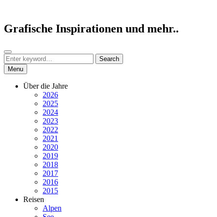
Skip
to
content
Grafische Inspirationen und mehr..
Search
Search
Search
for:
Menu
Über die Jahre
2026
2025
2024
2023
2022
2021
2020
2019
2018
2017
2016
2015
Reisen
Alpen
See