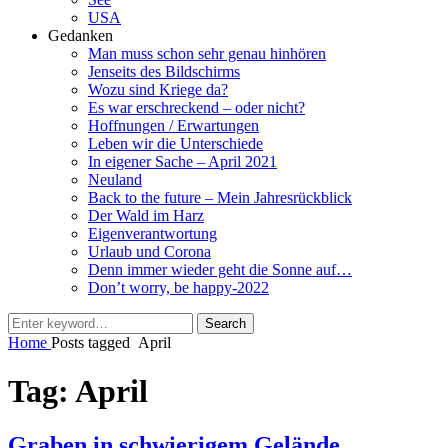
USA
Gedanken
Man muss schon sehr genau hinhören
Jenseits des Bildschirms
Wozu sind Kriege da?
Es war erschreckend – oder nicht?
Hoffnungen / Erwartungen
Leben wir die Unterschiede
In eigener Sache – April 2021
Neuland
Back to the future – Mein Jahresrückblick
Der Wald im Harz
Eigenverantwortung
Urlaub und Corona
Denn immer wieder geht die Sonne auf…
Don’t worry, be happy-2022
Search
Search
for:
Home
Posts tagged
April
Tag:
April
Graben in schwierigem Gelände