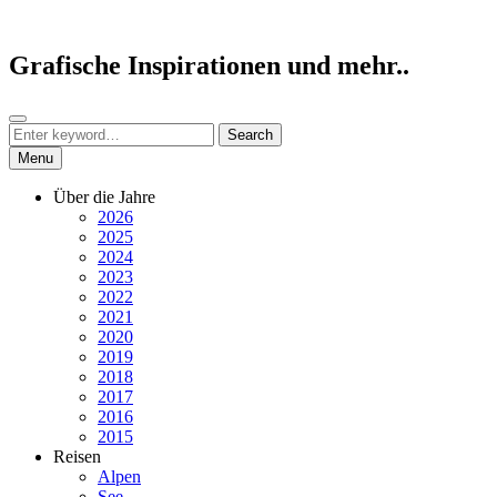
Skip
to
content
Grafische Inspirationen und mehr..
Search
Search
Search
for:
Menu
Über die Jahre
2026
2025
2024
2023
2022
2021
2020
2019
2018
2017
2016
2015
Reisen
Alpen
See