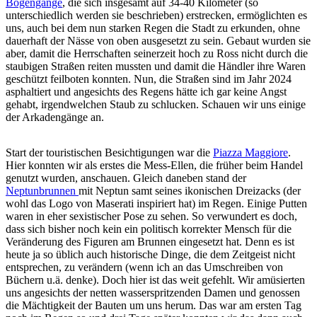
Bogengänge
, die sich insgesamt auf 34-40 Kilometer (so
unterschiedlich werden sie beschrieben) erstrecken, ermöglichten es
uns, auch bei dem nun starken Regen die Stadt zu erkunden, ohne
dauerhaft der Nässe von oben ausgesetzt zu sein. Gebaut wurden sie
aber, damit die Herrschaften seinerzeit hoch zu Ross nicht durch die
staubigen Straßen reiten mussten und damit die Händler ihre Waren
geschützt feilboten konnten. Nun, die Straßen sind im Jahr 2024
asphaltiert und angesichts des Regens hätte ich gar keine Angst
gehabt, irgendwelchen Staub zu schlucken. Schauen wir uns einige
der Arkadengänge an.
Start der touristischen Besichtigungen war die
Piazza Maggiore
.
Hier konnten wir als erstes die Mess-Ellen, die früher beim Handel
genutzt wurden, anschauen. Gleich daneben stand der
Neptunbrunnen
mit Neptun samt seines ikonischen Dreizacks (der
wohl das Logo von Maserati inspiriert hat) im Regen. Einige Putten
waren in eher sexistischer Pose zu sehen. So verwundert es doch,
dass sich bisher noch kein ein politisch korrekter Mensch für die
Veränderung des Figuren am Brunnen eingesetzt hat. Denn es ist
heute ja so üblich auch historische Dinge, die dem Zeitgeist nicht
entsprechen, zu verändern (wenn ich an das Umschreiben von
Büchern u.ä. denke). Doch hier ist das weit gefehlt. Wir amüsierten
uns angesichts der netten wasserspritzenden Damen und genossen
die Mächtigkeit der Bauten um uns herum. Das war am ersten Tag