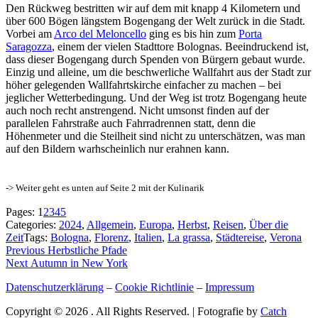
Den Rückweg bestritten wir auf dem mit knapp 4 Kilometern und
über 600 Bögen längstem Bogengang der Welt zurück in die Stadt.
Vorbei am
Arco del Meloncello
ging es bis hin zum
Porta
Saragozza
, einem der vielen Stadttore Bolognas. Beeindruckend ist,
dass dieser Bogengang durch Spenden von Bürgern gebaut wurde.
Einzig und alleine, um die beschwerliche Wallfahrt aus der Stadt zur
höher gelegenden Wallfahrtskirche einfacher zu machen – bei
jeglicher Wetterbedingung. Und der Weg ist trotz Bogengang heute
auch noch recht anstrengend. Nicht umsonst finden auf der
parallelen Fahrstraße auch Fahrradrennen statt, denn die
Höhenmeter und die Steilheit sind nicht zu unterschätzen, was man
auf den Bildern warhscheinlich nur erahnen kann.
-> Weiter geht es unten auf Seite 2 mit der Kulinarik
Pages:
1
2
3
4
5
Categories:
2024
,
Allgemein
,
Europa
,
Herbst
,
Reisen
,
Über die
Zeit
Tags:
Bologna
,
Florenz
,
Italien
,
La grassa
,
Städtereise
,
Verona
Beitragsnavigation
Previous
Previous
Herbstliche Pfade
Next
post:
Next
Autumn in New York
post:
Datenschutzerklärung
–
Cookie Richtlinie
–
Impressum
Copyright © 2026
. All Rights Reserved. | Fotografie by
Catch