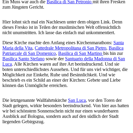
Ein Muss war auch die
Basilica di San Petronio
mit ihren Fresken
zum Jüngsten Gericht.
Hier lohnt sich mal ein Nachlesen unter dem obigen Link. Denn
dieses Fresko ist in Teilen der muslimischen Welt offensichtlich
nicht unumstritten. Ich lasse das einfach mal unkommentiert.
Diese Kirche machte den Anfang eines Kirchenmarathons:
Santa
Maria della Vita
,
Cattedrale Metropolitana di San Pietro
,
Basilica
Patriarcale di San Domenico
,
Basilica di San Martino
bis hin zur
Basilica Santo Stefano
sowie der
Santuario della Madonna di San
Luca
. Alle Kirchen waren auf ihre Art beeindruckend. Und sie
boten unterschiedlichstes Aussehen. Und für uns viel wichtiger, die
Möglichkeit zur Einkehr, Ruhe und Besinnlichkeit. Und wie
beschrieb es ein Schild an einer der Kirchen: Gebete und Liebe
können das Unmögliche erreichen.
Die letztgenannte Wallfahrtskirche
San Luca
, vor den Toren der
Stadt gelegen, wirkte besonders beeindruckend. Von hier aus hatten
wir bei schönstem Sonnenschein nicht nur einen wunderbaren
Ausblick auf Bologna, sondern auch auf den südlich der Stadt
liegenden Gebirgszug.