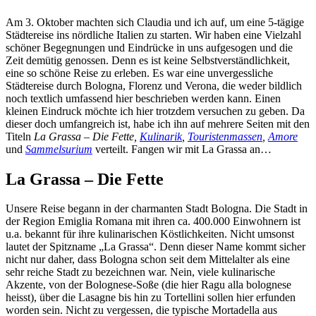
Am 3. Oktober machten sich Claudia und ich auf, um eine 5-tägige
Städtereise ins nördliche Italien zu starten. Wir haben eine Vielzahl
schöner Begegnungen und Eindrücke in uns aufgesogen und die
Zeit demütig genossen. Denn es ist keine Selbstverständlichkeit,
eine so schöne Reise zu erleben. Es war eine unvergessliche
Städtereise durch Bologna, Florenz und Verona, die weder bildlich
noch textlich umfassend hier beschrieben werden kann. Einen
kleinen Eindruck möchte ich hier trotzdem versuchen zu geben. Da
dieser doch umfangreich ist, habe ich ihn auf mehrere Seiten mit den
Titeln
La Grassa – Die Fette,
Kulinarik
,
Touristenmassen
,
Amore
und
Sammelsurium
verteilt. Fangen wir mit La Grassa an…
La Grassa – Die Fette
Unsere Reise begann in der charmanten Stadt Bologna. Die Stadt in
der Region Emiglia Romana mit ihren ca. 400.000 Einwohnern ist
u.a. bekannt für ihre kulinarischen Köstlichkeiten. Nicht umsonst
lautet der Spitzname „La Grassa“. Denn dieser Name kommt sicher
nicht nur daher, dass Bologna schon seit dem Mittelalter als eine
sehr reiche Stadt zu bezeichnen war. Nein, viele kulinarische
Akzente, von der Bolognese-Soße (die hier Ragu alla bolognese
heisst), über die Lasagne bis hin zu Tortellini sollen hier erfunden
worden sein. Nicht zu vergessen, die typische Mortadella aus