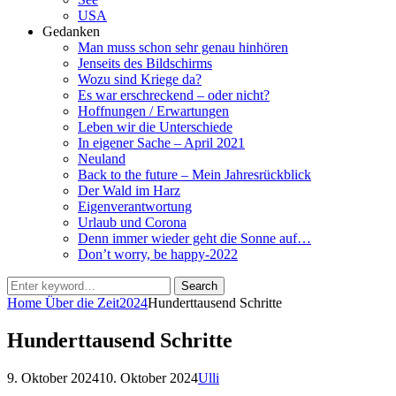
USA
Gedanken
Man muss schon sehr genau hinhören
Jenseits des Bildschirms
Wozu sind Kriege da?
Es war erschreckend – oder nicht?
Hoffnungen / Erwartungen
Leben wir die Unterschiede
In eigener Sache – April 2021
Neuland
Back to the future – Mein Jahresrückblick
Der Wald im Harz
Eigenverantwortung
Urlaub und Corona
Denn immer wieder geht die Sonne auf…
Don’t worry, be happy-2022
Search
Search
for:
Home
Über die Zeit
2024
Hunderttausend Schritte
Hunderttausend Schritte
Posted
by
9. Oktober 2024
10. Oktober 2024
Ulli
on