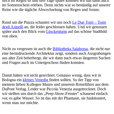
noch im Regen so und drei Tage später konnten wir das dann auch
im Sonnenschein erleben. Denn nichts war so beständig auf unserer
Reise wie die tägliche Abwechselung von Regen und Sonne.
Rund um die Piazza schauten wir uns noch
Le Due Torri – Torre
degli Asinelli
an, die leider geschlossen haben. Und wir genossen
später auch den Blick vom
Glockenturm
auf das schöne Stadtbild
von oben.
Nicht zu vergessen ist auch die
Bibliotheka Salaborsa
, die nicht nur
eine beeindruckende Architektur zeigt, sondern auch Ausgrabungen
aus alter Zeit beherbergt, die wir dann nach etwas längerem Suchen
und Fragen auch im Untergeschoss finden konnten.
Damit hätten wir nicht gerechnet. Genauso wenig, dass wir in
Bologna ein
kleines Venedig
finden sollten. So der Tipp von
meinem lieben Kollegen Mauro und unserem Reiseführer aus dem
DuPont Verlag. Leider war Piccola Venezia ausgetrocknet. Doch
wir stellten uns durch das „Peep-Show-Fenster“ schauend einfach
vor, es gäbe Wasser. So ist das mit der Phantasie, sie funktioniert,
wenn man nur möchte.