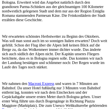
Bologna. Erweitert wird das Angebot natürlich durch den
grandiosen Parma-Schinken aus der gleichnamigen 100 Kilometer
nordwestlich gelegenen Stadt und dem nur aus der Region Emiglia
Romana stammenden Parmesan Käse. Die Feinkostlädern der Stadt
erzählen diese Geschichte.
Wir erwarteten schönstes Herbstwetter zu Beginn des Oktobers.
Was soll man sonst auch im so sonnigen Italien erwarten? Doch weit
gefehlt. Schon der Flug über die Alpen ließ keinen Blick auf die
Berge zu, da das Wolkenmeer immer dichter wurde. Das änderte
sich auch südlich der Alpen nicht. Der Kapitän unseres Fliegers
berichtete, dass es in Bologna regnen solle. Das konnten wir nach
der Landung bestätigen und schlimmer noch: Der Regen wurde im
Laufe des Tages noch stärker.
Wir nahmen den
Macroni Express
und waren in 7 Minuten am
Bahnhof. Da unser Hotel fußläufig nur 3 Minuten vom Bahnhof
entfernt lag, konnten wir nach dem Einchecken und der
Gepäckabgabe unsere ersten Meter durch Bologna gehen. Unser
erster Weg führte uns durch Bogengänge in Richtung Piazza
Maggiore (Marktplatz). Die zum Unesco Weltkulturerbe gehörenden