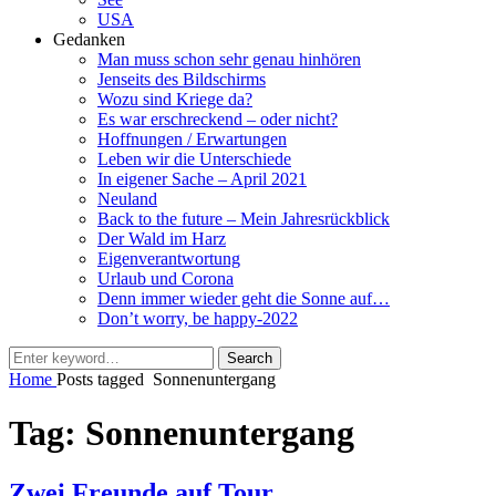
USA
Gedanken
Man muss schon sehr genau hinhören
Jenseits des Bildschirms
Wozu sind Kriege da?
Es war erschreckend – oder nicht?
Hoffnungen / Erwartungen
Leben wir die Unterschiede
In eigener Sache – April 2021
Neuland
Back to the future – Mein Jahresrückblick
Der Wald im Harz
Eigenverantwortung
Urlaub und Corona
Denn immer wieder geht die Sonne auf…
Don’t worry, be happy-2022
Search
Search
for:
Home
Posts tagged
Sonnenuntergang
Tag:
Sonnenuntergang
Zwei Freunde auf Tour