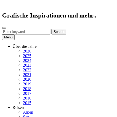
Skip
to
content
Grafische Inspirationen und mehr..
Search
Search
Search
for:
Menu
Über die Jahre
2026
2025
2024
2023
2022
2021
2020
2019
2018
2017
2016
2015
Reisen
Alpen
See