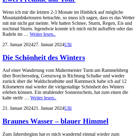
Wenn ich mir die letzten 2-3 Monate im Hinblick auf mögliche
Mountainbiketouren betrachte, so muss ich sagen, dass es das Wetter
mit mir nicht gut meinte. Wir hatten Schnee, Sturm, Regen, Eis und
nochmal Sturm. Irgendwie konnte ich mich nicht aufraffen oder das
Zwei
Radeln im …
Weiter lesen..
Freunde
Posted
by
27. Januar 2024
27. Januar 2024
Ulli
auf
on
Tour
Die Schönheit des Winters
Auf einer Wanderung vom Maltermeister Turm am Rammelsberg
über Borchersstieg, Grenzweg in Richtung Schalke und wieder
zurück über die Waldschrathütte und Rammseck habe ich auf 12
Kilometern mal wieder die vielgestaltige Schönheit des Winters
erleben können. Ein strahlender Sonnenschein, hat zum einen die
Die
kalte steife …
Weiter lesen..
Schönheit
Posted
by
21. Januar 2024
21. Januar 2024
Ulli
des
on
Winters
Braunes Wasser – blauer Himmel
Zum Jahresbeginn hat es mich wandernd einmal wieder zum